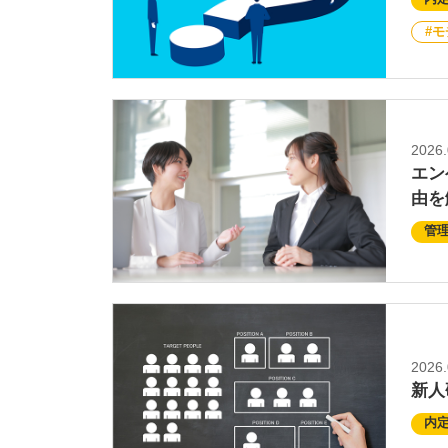
モ
2026.
エン
由を
管
2026.
新人
内