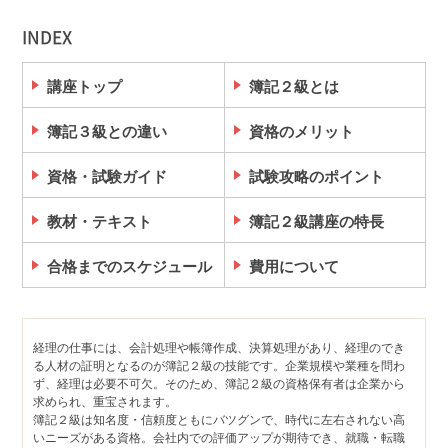
INDEX
講座トップ
簿記２級とは
簿記３級との違い
資格のメリット
資格・試験ガイド
試験攻略のポイント
教材・テキスト
簿記２級講座の特長
合格までのスケジュール
費用について
経理の仕事には、会計処理や帳簿作成、決算処理があり、経理のでき
る人材の証明となるのが簿記２級の技能です。企業規模や業種を問わ
ず、経理は必要不可欠。そのため、簿記２級の資格保有者は企業から
求められ、重宝されます。
簿記２級は知名度・信頼度ともにバツグンで、時代に左右されない高
いニーズがある資格。会社内での評価アップが期待でき、就職・転職