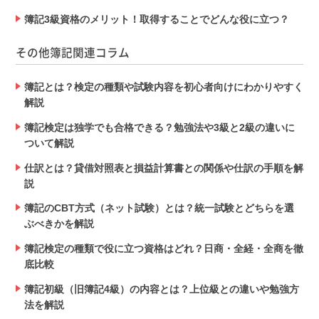
簿記3級資格のメリット！取得することでどんな役に立つ？
その他簿記関連コラム
簿記とは？検定の種類や試験内容を初心者向けにわかりやすく
解説
簿記検定は独学でも合格できる？勉強法や3級と2級の違いに
ついて解説
仕訳とは？貸借対照表と損益計算書との関係や仕訳の手順を解
説
簿記のCBT方式（ネット試験）とは？統一試験とどちらを選
ぶべきかを解説
簿記検定の種類で役に立つ資格はどれ？日商・全経・全商を徹
底比較
簿記初級（旧簿記4級）の内容とは？上位級との違いや勉強方
法を解説