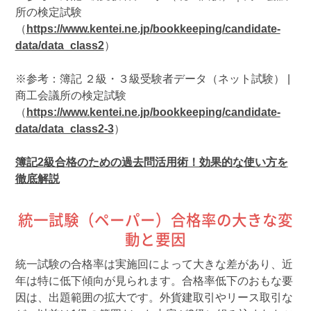
所の検定試験
（
https://www.kentei.ne.jp/bookkeeping/candidate-
data/data_class2
）
※参考：簿記 ２級・３級受験者データ（ネット試験） |
商工会議所の検定試験
（
https://www.kentei.ne.jp/bookkeeping/candidate-
data/data_class2-3
）
簿記2級合格のための過去問活用術！効果的な使い方を
徹底解説
統一試験（ペーパー）合格率の大きな変
動と要因
統一試験の合格率は実施回によって大きな差があり、近
年は特に低下傾向が見られます。合格率低下のおもな要
因は、出題範囲の拡大です。外貨建取引やリース取引な