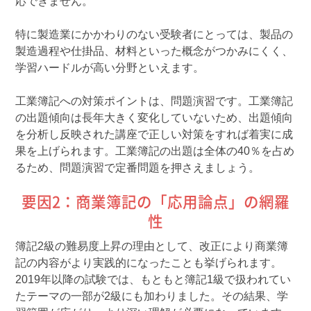
応できません。
特に製造業にかかわりのない受験者にとっては、製品の
製造過程や仕掛品、材料といった概念がつかみにくく、
学習ハードルが高い分野といえます。
工業簿記への対策ポイントは、問題演習です。工業簿記
の出題傾向は長年大きく変化していないため、出題傾向
を分析し反映された講座で正しい対策をすれば着実に成
果を上げられます。工業簿記の出題は全体の40％を占め
るため、問題演習で定番問題を押さえましょう。
要因2：商業簿記の「応用論点」の網羅
性
簿記2級の難易度上昇の理由として、改正により商業簿
記の内容がより実践的になったことも挙げられます。
2019年以降の試験では、もともと簿記1級で扱われてい
たテーマの一部が2級にも加わりました。その結果、学