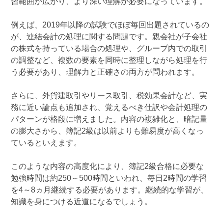
習範囲が広がり、より深い理解が必要になっています。
例えば、2019年以降の試験でほぼ毎回出題されているの
が、連結会計の処理に関する問題です。親会社が子会社
の株式を持っている場合の処理や、グループ内での取引
の調整など、複数の要素を同時に整理しながら処理を行
う必要があり、理解力と正確さの両方が問われます。
さらに、外貨建取引やリース取引、税効果会計など、実
務に近い論点も追加され、覚えるべき仕訳や会計処理の
パターンが格段に増えました。内容の複雑化と、暗記量
の膨大さから、簿記2級は以前よりも難易度が高くなっ
ているといえます。
このような内容の高度化により、簿記2級合格に必要な
勉強時間は約250～500時間といわれ、毎日2時間の学習
を4～8ヵ月継続する必要があります。継続的な学習が、
知識を身につける近道になるでしょう。