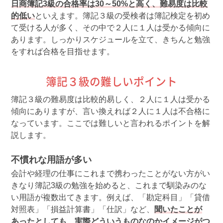
日商簿記3級の合格率は30～50%と高く、難易度は比較
的低い
といえます。簿記３級の受検者は簿記検定を初め
て受ける人が多く、その中で２人に１人は受かる傾向に
あります。しっかりスケジュールを立て、きちんと勉強
をすれば合格を目指せます。
簿記３級の難しいポイント
簿記３級の難易度は比較的易しく、２人に１人は受かる
傾向にありますが、言い換えれば２人に１人は不合格に
なっています。ここでは難しいと言われるポイントを解
説します。
不慣れな用語が多い
会計や経理の仕事にこれまで携わったことがない方がい
きなり簿記3級の勉強を始めると、これまで馴染みのな
い用語が複数出てきます。例えば、「勘定科目」「貸借
対照表」「損益計算書」「仕訳」など、
聞いたことが
あったとしても、実際どういうものなのかイメージがつ