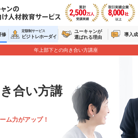
ユーキャンが
定額制サービス
研修
導入成
ビジトレホーダイ
選ばれる理由
年上部下との向き合い方講座
！
向き合い方講
ーム力がアップ！