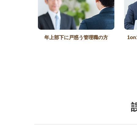
年上部下に戸惑う管理職の方
1o