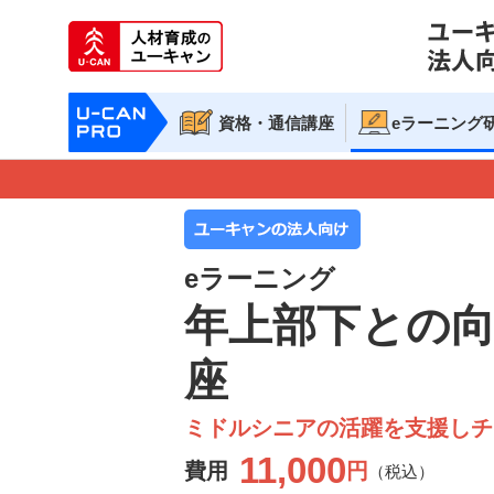
資格・通信講座
eラーニング
10
名以上なら定額制も
eラーニング
年上部下との
座
ミドルシニアの活躍を支援しチ
11,000
費用
円
（税込）