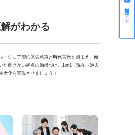
定額制プラン
正解がわかる
ル・シニア層の就労意識と時代背景を踏まえ、傾
た働きがい起点の動機づけ、1on1（現在→過去
最大化を実現させましょう！
。