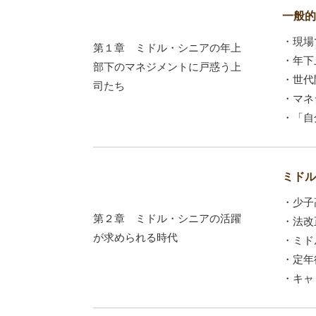
一般的
・現場
第１章 ミドル・シニアの年上
・年下
部下のマネジメントに戸惑う上
・世代
司たち
・マネ
・「自
ミドル
・少子
第２章 ミドル・シニアの活躍
・法改
が求められる時代
・ミド
・定年
・キャ