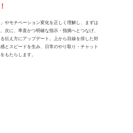
！
景」やモチベーション変化を正しく理解し、まずは
す。次に、率直かつ明確な指示・指摘へとつなげ、
せる伝え方にアップデート。上から目線を排した対
心感とスピードを生み、日常のやり取り・チャット
化をもたらします。