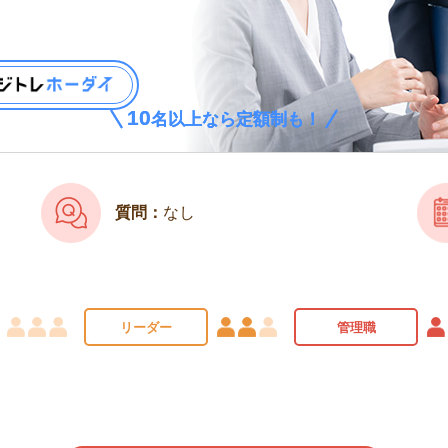
10
10
名以上なら定額制も！
名以上なら定額制も！
質問：
なし
リーダー
管理職