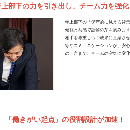
年上部下の力を引き出し、チーム力を強化
年上部下の「保守的に見える背
傾聴と共感で誤解の芽を摘みま
相手を尊重しつつ成果に直結さ
等なコミュニケーションが、安
の一言まで、チームの空気に変
「働きがい起点」の役割設計が加速！