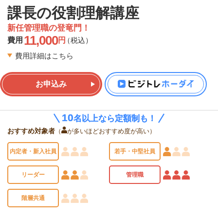
課長の役割理解講座
新任管理職の登竜門！
11,000
費用
円
（税込）
費用詳細はこちら
お申込み
10
10
名以上なら定額制も！
名以上なら定額制も！
おすすめ対象者
（
が多いほどおすすめ度が高い）
内定者・新入社員
若手・中堅社員
リーダー
管理職
階層共通