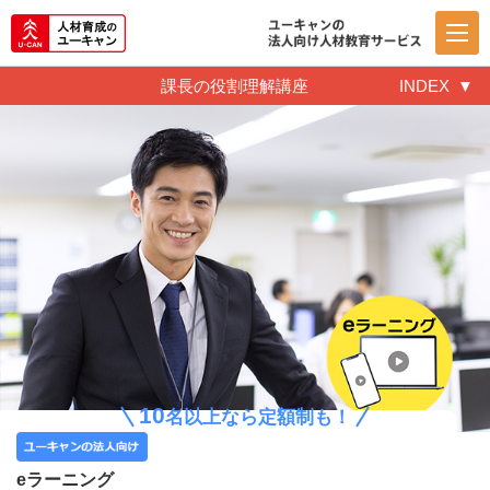
課長の役割理解講座
INDEX
10
名以上なら定額制も！
eラーニング