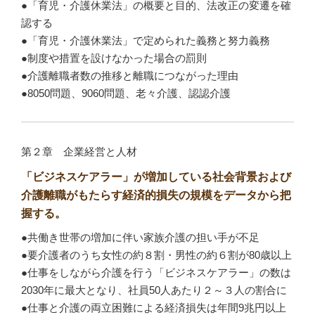
●「育児・介護休業法」の概要と目的、法改正の変遷を確
認する
●「育児・介護休業法」で定められた義務と努力義務
●制度や措置を設けなかった場合の罰則
●介護離職者数の推移と離職につながった理由
●8050問題、9060問題、老々介護、認認介護
第２章 企業経営と人材
「ビジネスケアラー」が増加している社会背景および
介護離職がもたらす経済的損失の規模をデータから把
握する。
●共働き世帯の増加に伴い家族介護の担い手が不足
●要介護者のうち女性の約８割・男性の約６割が80歳以上
●仕事をしながら介護を行う「ビジネスケアラー」の数は
2030年に最大となり、社員50人あたり２～３人の割合に
●仕事と介護の両立困難による経済損失は年間9兆円以上