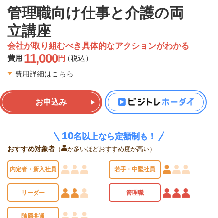
管理職向け仕事と介護の両
立講座
会社が取り組むべき具体的なアクションがわかる
11,000
費用
円
（税込）
費用詳細はこちら
お申込み
10
10
名以上なら定額制も！
名以上なら定額制も！
おすすめ対象者
（
が多いほどおすすめ度が高い）
内定者・新入社員
若手・中堅社員
リーダー
管理職
階層共通