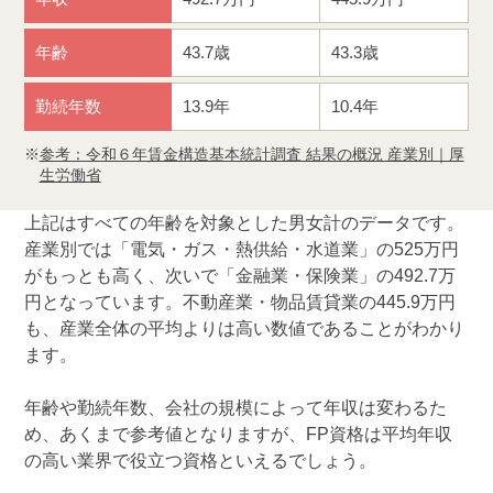
年齢
43.7歳
43.3歳
勤続年数
13.9年
10.4年
参考：令和６年賃金構造基本統計調査 結果の概況 産業別｜厚
生労働省
上記はすべての年齢を対象とした男女計のデータです。
産業別では「電気・ガス・熱供給・水道業」の525万円
がもっとも高く、次いで「金融業・保険業」の492.7万
円となっています。不動産業・物品賃貸業の445.9万円
も、産業全体の平均よりは高い数値であることがわかり
ます。
年齢や勤続年数、会社の規模によって年収は変わるた
め、あくまで参考値となりますが、FP資格は平均年収
の高い業界で役立つ資格といえるでしょう。