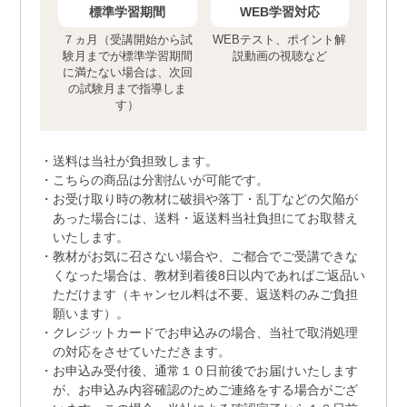
標準学習期間
WEB学習対応
７ヵ月（受講開始から試
WEBテスト、ポイント解
験月までが標準学習期間
説動画の視聴など
に満たない場合は、次回
の試験月まで指導しま
す）
送料は当社が負担致します。
こちらの商品は分割払いが可能です。
お受け取り時の教材に破損や落丁・乱丁などの欠陥が
あった場合には、送料・返送料当社負担にてお取替え
いたします。
教材がお気に召さない場合や、ご都合でご受講できな
くなった場合は、教材到着後8日以内であればご返品い
ただけます（キャンセル料は不要、返送料のみご負担
願います）。
クレジットカードでお申込みの場合、当社で取消処理
の対応をさせていただきます。
お申込み受付後、通常１０日前後でお届けいたします
が、お申込み内容確認のためご連絡をする場合がござ