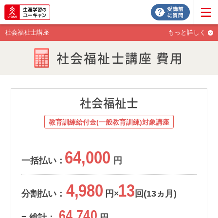
社会福祉士講座
もっと詳しく
社会福祉士講座 費用
社会福祉士
教育訓練給付金(一般教育訓練)対象講座
64,000
一括払い：
円
4,980
13
分割払い：
円×
回(13ヵ月)
64,740
= 総計：
円