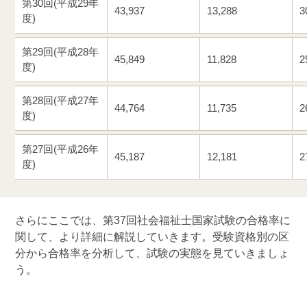
第30回(平成29年
43,937
13,288
3
度)
第29回(平成28年
45,849
11,828
2
度)
第28回(平成27年
44,764
11,735
2
度)
第27回(平成26年
45,187
12,181
2
度)
さらにここでは、第37回社会福祉士国家試験の合格率に
関して、より詳細に解説していきます。受験資格別の区
分から合格率を分析して、試験の実態を見ていきましょ
う。