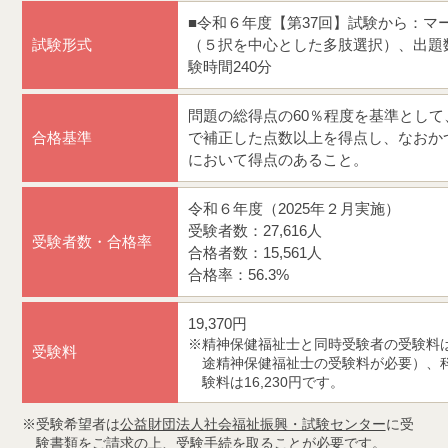
■令和６年度【第37回】試験から：マ
試験形式
（５択を中心とした多肢選択）、出題数
験時間240分
問題の総得点の60％程度を基準とし
合格基準
で補正した点数以上を得点し、なおか
において得点のあること。
令和６年度（2025年２月実施）
受験者数：27,616人
受験者数・合格率
合格者数：15,561人
合格率：56.3%
19,370円
精神保健福祉士と同時受験者の受験料は1
受験料
途精神保健福祉士の受験料が必要）、
験料は16,230円です。
受験希望者は
公益財団法人社会福祉振興・試験センター
に受
験書類をご請求の上、受験手続を取ることが必要です。