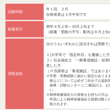
年１回 ２月
試験時期
合格発表は３月中旬です
例年９月上旬～10月上旬まで
願書受付
（願書「受験の手引」配布は８月上旬
次のうちいずれかに該当すれば受験で
１)大学等で「指定科目」を履修した
２）社会福祉士「一般養成施設・短期
業した方
（※当講座は「養成施設」ではありま
受験資格
学歴・実務経験に細かい規定がありま
格などについては必ずご自分で公益財
振興・試験センター にご確認の上、お
い。
精神保健福祉士の資格をお持ちの方は
申請により精神保健福祉士国家試験と
除されます。