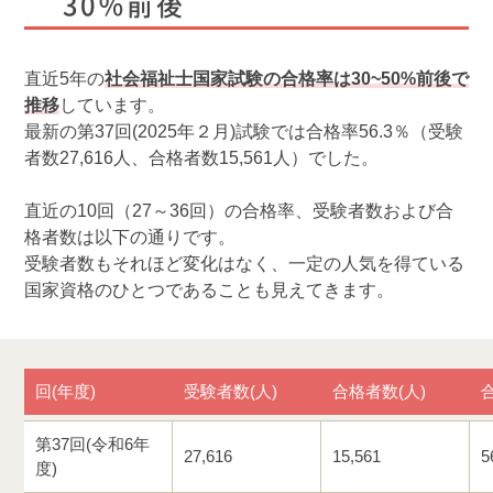
30％前後
直近5年の
社会福祉士国家試験の合格率は30~50%前後で
推移
しています。
最新の第37回(2025年２月)試験では合格率56.3％（受験
者数27,616人、合格者数15,561人）でした。
直近の10回（27～36回）の合格率、受験者数および合
格者数は以下の通りです。
受験者数もそれほど変化はなく、一定の人気を得ている
国家資格のひとつであることも見えてきます。
回(年度)
受験者数(人)
合格者数(人)
第37回(令和6年
27,616
15,561
5
度)