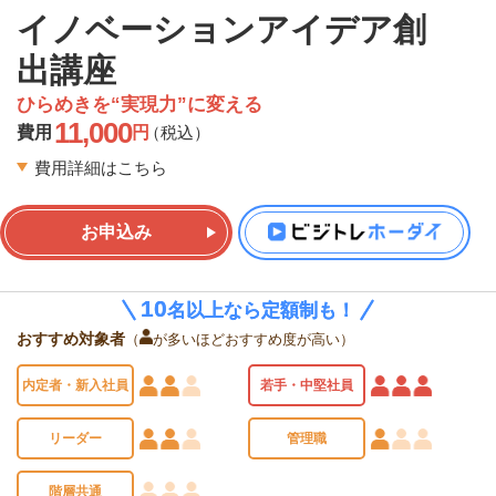
イノベーションアイデア創
出講座
ひらめきを“実現力”に変える
11,000
費用
円
（税込）
費用詳細はこちら
お申込み
10
10
名以上なら定額制も！
名以上なら定額制も！
おすすめ対象者
（
が多いほどおすすめ度が高い）
内定者・新入社員
若手・中堅社員
リーダー
管理職
階層共通