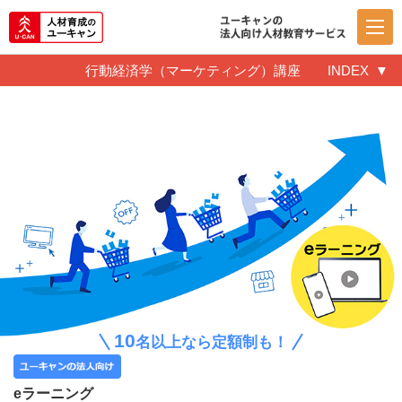
行動経済学（マーケティング）講座
INDEX
10
名以上なら定額制も！
eラーニング