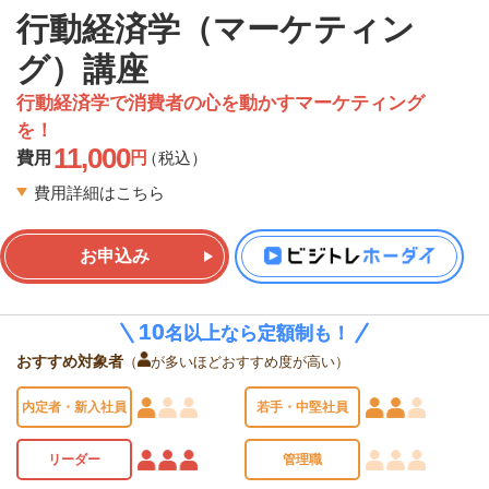
行動経済学（マーケティン
グ）講座
行動経済学で消費者の心を動かすマーケティング
を！
11,000
費用
円
（税込）
費用詳細はこちら
お申込み
10
10
名以上なら定額制も！
名以上なら定額制も！
おすすめ対象者
（
が多いほどおすすめ度が高い）
内定者・新入社員
若手・中堅社員
リーダー
管理職