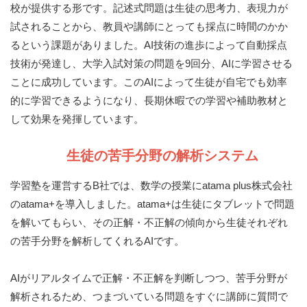
校が提供する形です。記述式問題は生徒の思考力、表現力が
試されることから、教員や講師にとっても採点に時間のかか
るという課題がありました。AI技術の進歩によって自動採点
技術が発達し、大学入試対策の問題を9回分、AIに学習させる
ことに成功しています。このAIによって生徒が自宅でも効率
的に学習できるようになり、長期休暇での学習や補助教材と
して効果を発揮しています。
生徒の苦手分野の解析システム
学習塾を運営するB社では、数学の授業にatama plus株式会社
のatama+を導入しました。atama+は生徒にタブレットで問題
を解いてもらい、その正解・不正解の傾向から生徒それぞれ
の苦手分野を解析してくれるAIです。
AIがリアルタイムで正解・不正解を判断しつつ、苦手分野が
解析されるため、つまづいている問題をすぐに講師に質問で