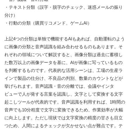
・テキスト分類（誤字・脱字のチェック、迷惑メールの振り
分け）
・行動の分類（購買リコメンド、ゲームAI）
上記4つの分類は単独で機能するAIもあれば、自動運転のよう
に画像の分類と音声認識を組み合わせるものもあります。そ
れぞれの領域について解説すると、画像分類は過去に蓄積し
た数万以上の画像データを基に、AIが画像に写っているもの
を判断するものです。代表的な活用シーンは、工場の生産ラ
インで製品の仕分け、不良品の判別、数量のカウントなどが
挙げられます。音声認識・音の分離では、会議やインタ
ビューで人が発する言葉を認識し、文字として変換する文字
起こしツールが代表的です。音声認識を利用すれば、1時間の
音声でも10分程度で文字に変換できるため、作業効率が大幅
に向上します。ただし現状では文字変換の精度の甘さも目立
つため、人間によるチェックが欠かせない点が難点です。テ