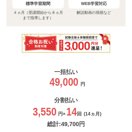
標準学習期間
WEB学習対応
４ヵ月（受講開始から８ヵ月
解説動画の視聴など
まで指導します）
一括払い
49,000
円
分割払い
3,550
14
円×
回
(14ヵ月)
総計:49,700円