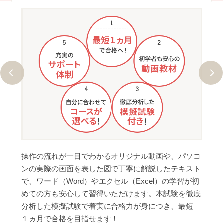
①分
最短
にご質
えしま
操作の流れが一目でわかるオリジナル動画や、パソコ
ユーキ
しまっ
ンの実際の画面を表した図で丁寧に解説したテキスト
く理
べての
で、ワード（Word）やエクセル（Excel）の学習が初
す。
、お仕
めての方も安心して習得いただけます。本試験を徹底
がイ
分析した模擬試験で着実に合格力が身につき、最短
確認
１ヵ月で合格を目指せます！