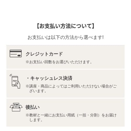
の対応をさせていただきます。
なお、ご返品の際は、教材一式を下記宛先へ、宅配便
などでご返送ください。
【返品先】
【お支払い方法について】
〒350-1111
埼玉県川越市野田1050-1
お支払いは以下の方法から選べます!
株式会社ユーキャンロジ
【ご注意】ご受講前に
こちら
よりご自身のパソコンが動
作要件を満たすかどうかのご確認をお願いいたします。
クレジットカード
お支払い回数をお選びいただけます。
標準学習期間は４ヵ月（指導サポート期間８ヵ月）、
添削はありません。
MOS試験はOfficeのバージョンごとに試験範囲が異な
・キャッシュレス決済
り、受験するOfficeと同じバージョンで学習する必要が
講座・商品によってはご利用いただけない場合がご
あります。
ざいます。
Office 2016/Office 2019/Office Premium、ストアアプ
リ版、無料の簡易版Office、Mac版Office、他社のOffice
後払い
互換ソフトには対応しておりません。
Microsoft、Microsoft Office、Excelは、米国Microsoft
教材と一緒にお支払い用紙（一括・分割）をお届け
します。
Corporationの米国およびその他の国における登録商標
または商標です。