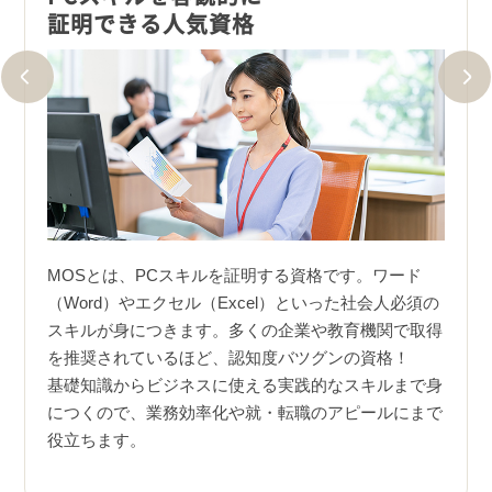
証明できる人気資格
エク
実際に
MOSとは、PCスキルを証明する資格です。ワード
事務
。試験
（Word）やエクセル（Excel）といった社会人必須の
せない
45問
スキルが身につきます。多くの企業や教育機関で取得
スデ
示され
を推奨されているほど、認知度バツグンの資格！
いっ
基礎知識からビジネスに使える実践的なスキルまで身
成・
につくので、業務効率化や就・転職のアピールにまで
務効
役立ちます。