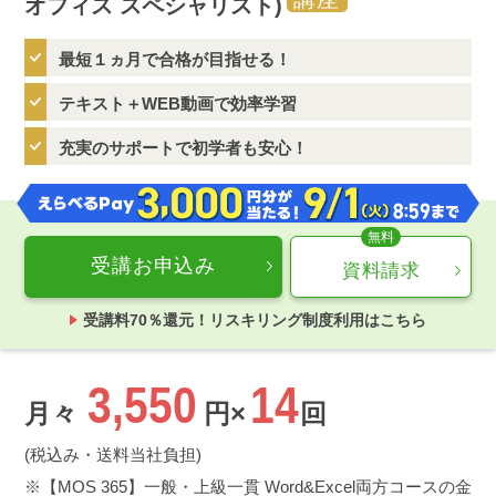
オフィス スペシャリスト)
最短１ヵ月で合格が目指せる！
テキスト＋WEB動画で効率学習
充実のサポートで初学者も安心！
受講お申込み
資料請求
受講料70％還元！リスキリング制度利用はこちら
3,550
14
月々
円×
回
(税込み・送料当社負担)
【MOS 365】一般・上級一貫 Word&Excel両方コースの金