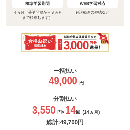
標準学習期間
WEB学習対応
４ヵ月（受講開始から８ヵ月
解説動画の視聴など
まで指導します）
一括払い
49,000
円
分割払い
3,550
14
円×
回
(14ヵ月)
総計:49,700円