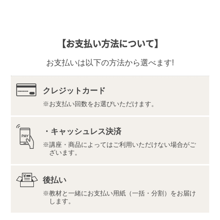
の対応をさせていただきます。
なお、ご返品の際は、教材一式を下記宛先へ、宅配便
などでご返送ください。
【返品先】
【お支払い方法について】
〒350-1111
埼玉県川越市野田1050-1
お支払いは以下の方法から選べます!
株式会社ユーキャンロジ
【ご注意】ご受講前に
こちら
よりご自身のパソコンが動
作要件を満たすかどうかのご確認をお願いいたします。
クレジットカード
お支払い回数をお選びいただけます。
標準学習期間は４ヵ月（指導サポート期間８ヵ月）、
添削はありません。
MOS試験はOfficeのバージョンごとに試験範囲が異な
・キャッシュレス決済
り、受験するOfficeと同じバージョンで学習する必要が
講座・商品によってはご利用いただけない場合がご
あります。
ざいます。
Office 2016/Office 2019/Office Premium、ストアアプ
リ版、無料の簡易版Office、Mac版Office、他社のOffice
後払い
互換ソフトには対応しておりません。
Microsoft、Microsoft Office、Excelは、米国Microsoft
教材と一緒にお支払い用紙（一括・分割）をお届け
します。
Corporationの米国およびその他の国における登録商標
または商標です。