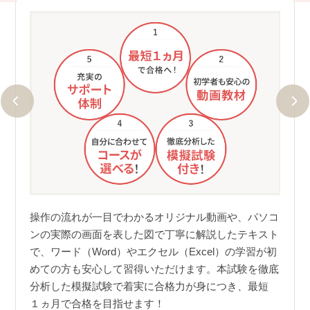
①分
最短
にご質
えしま
操作の流れが一目でわかるオリジナル動画や、パソコ
ユーキ
しまっ
ンの実際の画面を表した図で丁寧に解説したテキスト
く理
べての
で、ワード（Word）やエクセル（Excel）の学習が初
す。
、お仕
めての方も安心して習得いただけます。本試験を徹底
がイ
分析した模擬試験で着実に合格力が身につき、最短
確認
１ヵ月で合格を目指せます！