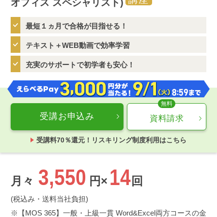
オフィス スペシャリスト)
最短１ヵ月で合格が目指せる！
テキスト＋WEB動画で効率学習
充実のサポートで初学者も安心！
受講お申込み
資料請求
受講料70％還元！リスキリング制度利用はこちら
3,550
14
月々
円×
回
(税込み・送料当社負担)
【MOS 365】一般・上級一貫 Word&Excel両方コースの金