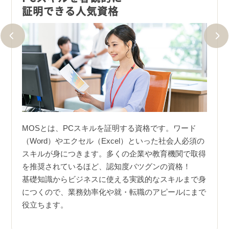
証明できる人気資格
エク
実際に
MOSとは、PCスキルを証明する資格です。ワード
事務
。試験
（Word）やエクセル（Excel）といった社会人必須の
せない
45問
スキルが身につきます。多くの企業や教育機関で取得
スデ
示され
を推奨されているほど、認知度バツグンの資格！
いっ
基礎知識からビジネスに使える実践的なスキルまで身
成・
につくので、業務効率化や就・転職のアピールにまで
務効
役立ちます。