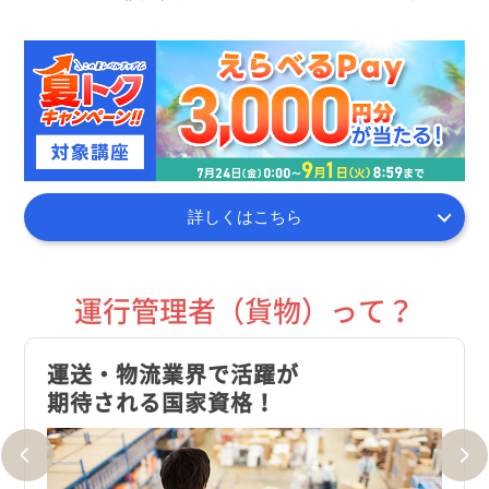
詳しくはこちら
運行管理者（貨物）って？
運送・物流業界で活躍が
設置
期待される国家資格！
ニー