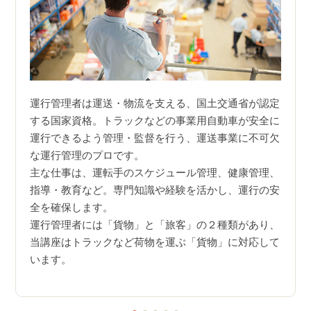
。ご自
運行管理者は運送・物流を支える、国土交通省が認定
法律
する国家資格。トラックなどの事業用自動車が安全に
則１
の中か
運行できるよう管理・監督を行う、運送事業に不可欠
す。
ます。
な運行管理のプロです。
所有
主な仕事は、運転手のスケジュール管理、健康管理、
設置
指導・教育など。専門知識や経験を活かし、運行の安
さら
EBサ
全を確保します。
する
方式に
運行管理者には「貨物」と「旅客」の２種類があり、
企業
当講座はトラックなど荷物を運ぶ「貨物」に対応して
も有
います。