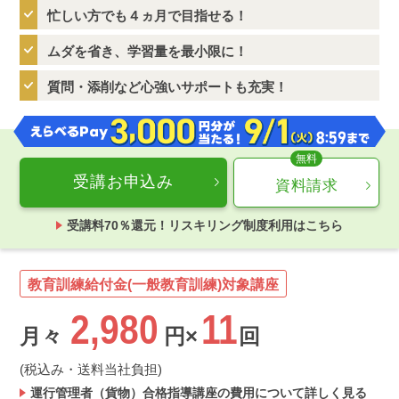
忙しい方でも４ヵ月で目指せる！
ムダを省き、学習量を最小限に！
質問・添削など心強いサポートも充実！
受講お申込み
資料請求
受講料70％還元！リスキリング制度利用はこちら
教育訓練給付金(一般教育訓練)対象講座
2,980
11
月々
円×
回
(税込み・送料当社負担)
運行管理者（貨物）合格指導講座の費用について詳しく見る