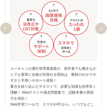
①４
キュ
短期
を適宜
いく
ユーキャンの運行管理者講座が、初学者でも働きなが
対策に
当講
らでも着実に合格が目指せる理由は、教材のわかりや
問題
すさと手厚いサポート体制！
を有
要点を絞り込んだテキストで、必要な知識を効率良く
プログ
キュ
理解！ Webテストや過去問題集で、試験本番の実戦
落ち
ます
力を強化！
Web学習ツールで、スマホやPCから、いつでもどこ