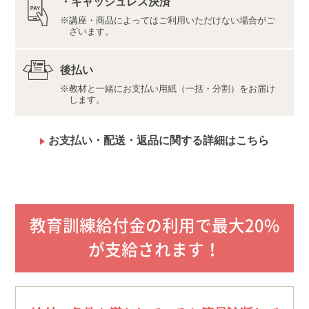
・キャッシュレス決済
ご確認ください。
講座・商品によってはご利用いただけない場合がご
ざいます。
【デジタル学習サイト推奨環境・利用規約】
最新の内容をこちらよりご確認ください。
後払い
推奨環境（https://www.u-can.jp/digitaltool）
教材と一緒にお支払い用紙（一括・分割）をお届け
利用規約（https://www.u-can.jp/digitalterms）
します。
推奨環境であっても、確実・完全な動作を保証するも
のではありません。
インターネット接続料金等はお客様のご負担となりま
お支払い・配送・返品に関する詳細はこちら
す。通信量の上限のない、または上限に余裕のある回
線でのご利用をお勧めします。
教育訓練給付金の利用で最大20%
が支給されます！