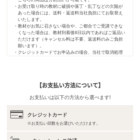
お受け取り時の教材に破損や落丁・乱丁などの欠陥が
あった場合には、送料・返送料当社負担にてお取替え
いたします。
教材がお気に召さない場合や、ご都合でご受講できな
くなった場合は、教材到着後8日以内であればご返品い
ただけます（キャンセル料は不要、返送料のみご負担
願います）。
クレジットカードでお申込みの場合、当社で取消処理
の対応をさせていただきます。
なお、ご返品の際は、教材一式を下記宛先へ、宅配便
などでご返送ください。
【返品先】
【お支払い方法について】
〒350-1111
埼玉県川越市野田1050-1
お支払いは以下の方法から選べます!
株式会社ユーキャンロジ
合格テキストと過去６回問題集は、ユーキャンの試験
対策の市販書籍を採用しています。
クレジットカード
法改正や試験に関する情報の変更があった際には適宜
お知らせし、写真の教材と併せて学習していただく場
お支払い回数をお選びいただけます。
合があります。
教材の内容・仕様は変更になる場合があります。
資格取得には受験資格が必要です。詳しくは
こちら
を