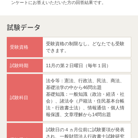
ンケートにお答えいただいた方の回答結果です。
試験データ
受験資格の制限なし。どなたでも受験
受験資格
できます。
試験時期
11月の第２日曜日（毎年１回）
法令等：憲法、行政法、民法、商法、
基礎法学の中から46問出題
基礎知識：一般知識（政治・経済・社
試験科目
会）、諸法令（戸籍法・住民基本台帳
法・行政書士法）、情報通信・個人情
報保護、文章理解から14問出題
試験日の４ヵ月位前に試験要項が発表
され、一般財団法人行政書士試験研究