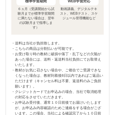
標準学習期間
WEB学習対応
６ヵ月（受講開始から試
動画講義、デジタルテキ
験月までが標準学習期間
スト、WEBテスト、スケ
に満たない場合は、翌年
ジュール管理機能など
の試験月まで指導しま
す）
送料は当社が負担致します。
こちらの商品は分割払いが可能です。
お受け取り時の教材に破損や落丁・乱丁などの欠陥が
あった場合には、送料・返送料当社負担にてお取替え
いたします。
教材がお気に召さない場合や、ご都合でご受講できな
くなった場合は、教材到着後8日以内であればご返品い
ただけます（キャンセル料は不要、返送料のみご負担
願います）。
クレジットカードでお申込みの場合、当社で取消処理
の対応をさせていただきます。
お申込み受付後、通常１０日前後でお届けいたします
が、お申込み内容確認のためご連絡をする場合がござ
います。この場合、当社による確認完了から１０日前