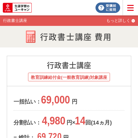
行政書士講座
もっと詳しく
行政書士講座 費用
行政書士講座
教育訓練給付金(一般教育訓練)対象講座
69,000
一括払い：
円
4,980
14
分割払い：
円×
回(14ヵ月)
69,720
= 総計：
円