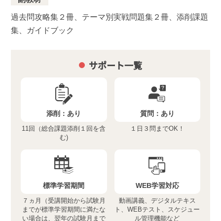
過去問攻略集２冊、テーマ別実戦問題集２冊、添削課題
集、ガイドブック
サポート一覧
添削：
あり
質問：
あり
11回（総合課題添削１回を含
１日３問までOK！
む)
標準学習期間
WEB学習対応
７ヵ月（受講開始から試験月
動画講義、デジタルテキス
までが標準学習期間に満たな
ト、WEBテスト、スケジュー
い場合は、翌年の試験月まで
ル管理機能など