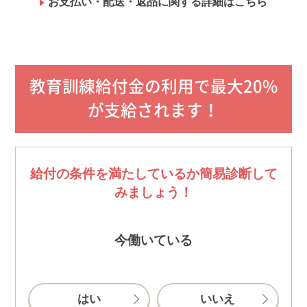
お支払い・配送・返品に関する詳細はこちら
利用規約（https://www.u-can.jp/digitalterms）
推奨環境であっても、確実・完全な動作を保証するも
のではありません。
インターネット接続料金等はお客様のご負担となりま
す。通信量の上限のない、または上限に余裕のある回
教育訓練給付金の利用で最大20%
線でのご利用をお勧めします。
が支給されます！
給付の条件を満たしているか簡易診断して
みましょう！
今働いている
はい
いいえ