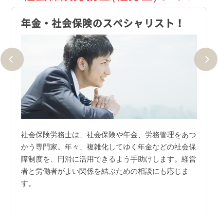
解答
年金・社会保険のスペシャリスト！
就職
せま
社会保険労務士は、社会保険や年金、労務管理をあつ
かう専門家。年々、複雑化してゆく年金などの社会保
方式。
社労
障制度を、円滑に活用できるよう手助けします。経営
選択肢
際に
者と労働者がよい関係を結ぶための相談にも応じま
肢の中
また
す。
。
識を
す。