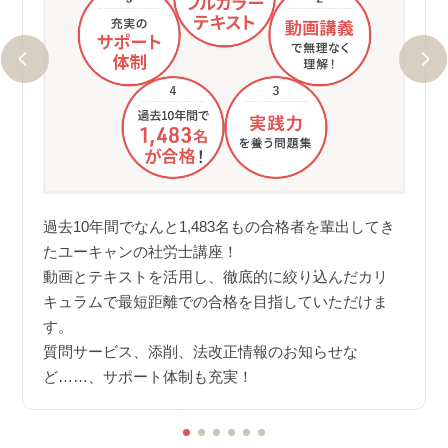
たプロ
フル
点もお
と確
過去10年間でなんと1,483名もの合格者を輩出してき
しま
リキ
たユーキャンの社労士講座！
「そ
動画とテキストを活用し、徹底的に絞り込んだカリ
正され
が、
キュラムで最短距離での合格を目指していただけま
では、
す。
せしま
質問サービス、添削、法改正情報のお知らせな
ど……、サポート体制も充実！