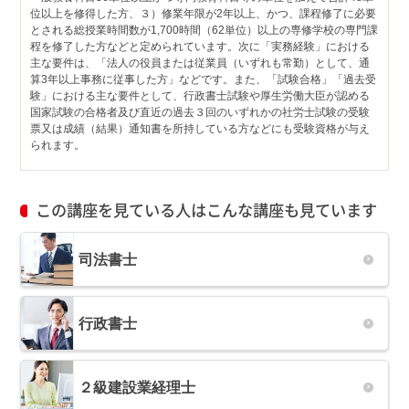
位以上を修得した方、３）修業年限が2年以上、かつ、課程修了に必要
とされる総授業時間数が1,700時間（62単位）以上の専修学校の専門課
程を修了した方などと定められています。次に「実務経験」における
主な要件は、「法人の役員または従業員（いずれも常勤）として、通
算3年以上事務に従事した方」などです。また、「試験合格」「過去受
験」における主な要件として、行政書士試験や厚生労働大臣が認める
国家試験の合格者及び直近の過去３回のいずれかの社労士試験の受験
票又は成績（結果）通知書を所持している方などにも受験資格が与え
られます。
この講座を見ている人はこんな講座も見ています
司法書士
行政書士
２級建設業経理士