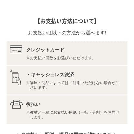
なお、ご返品の際は、教材一式を下記宛先へ、宅配便
などでご返送ください。
【返品先】
【お支払い方法について】
〒350-1111
埼玉県川越市野田1050-1
お支払いは以下の方法から選べます!
株式会社ユーキャンロジ
法改正や試験に関する情報の変更があった際には、追
補教材をお送りし、写真の教材と併せて学習していた
クレジットカード
だく場合があります。
お支払い回数をお選びいただけます。
教材の内容・仕様、デザイン等は変更になる場合があ
ります。
メインテキスト10冊、問題集４冊が紙とデジタル両方
・キャッシュレス決済
のテキストでご利用いただけます。
講座・商品によってはご利用いただけない場合がご
端末・回線は、教材のセットには含まれません。ご自
ざいます。
身でご用意いただく必要がございます。
資格取得には受験資格が必要です。詳しくは
こちら
を
ご確認ください。
後払い
教材と一緒にお支払い用紙（一括・分割）をお届け
【デジタル学習サイト推奨環境・利用規約】
します。
最新の内容をこちらよりご確認ください。
推奨環境（https://www.u-can.jp/digitaltool）