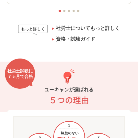
社労士についてもっと詳しく
もっと詳しく
資格・試験ガイド
社労士試験に
７ヵ月で合格
ユーキャンが選ばれる
５つの理由
①ム
ラー