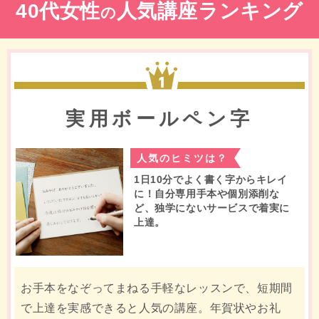
40代女性
人気講座ランキング
の
1位
実用ボールペン字
人気のヒミツは？
1日10分でよく書く字からキレイ
に！自分専用手本や個別添削な
ど、独学にないサービスで着実に
上達。
お手本をなぞってまねる手軽なレッスンで、短期間
で上達を実感できると人気の講座。年賀状やお礼