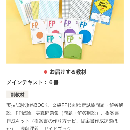
【デジタル学習サイト推奨環境・利用規約】
最新の内容をこちらよりご確認ください。
推奨環境（https://www.u-can.jp/digitaltool）
利用規約（https://www.u-can.jp/digitalterms）
推奨環境であっても、確実・完全な動作を保証するも
のではありません。
インターネット接続料金等はお客様のご負担となりま
す。通信量の上限のない、または上限に余裕のある回
線でのご利用をお勧めします。
【CBT模擬試験について】
ユーキャンの「2級FP CBT模擬試験」は、実際の2級
お届けする教材
FP技能検定CBT試験の委託運営を担う(株)CBTソ
リューションズのシステムを通じてご提供いたしま
メインテキスト：６冊
す。ご利用にはマイページ登録（無料）が必要となり
ます。
副教材
受講期間内であれば何度でもお取組みいただけます
（例年５月末頃～６月下旬頃は、法改正対応に伴う利
実技試験攻略BOOK、２級FP技能検定試験問題・解答解
用停止期間がございます。休止・再開時期はデジタル
説、FP総論、実戦問題集（問題・解答解説）、提案書
学習サイトでお知らせいたします。）。
作成キット（提案書の作り方ナビ、提案書作成課題ほ
か）、添削課題、ガイドブック