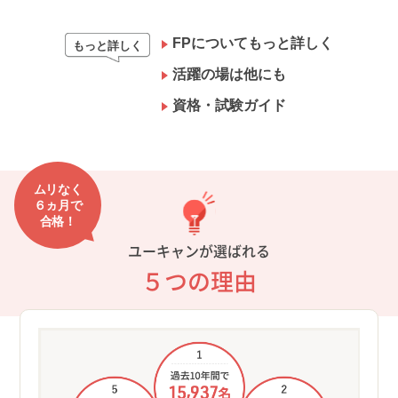
FPについてもっと詳しく
もっと詳しく
活躍の場は他にも
資格・試験ガイド
ムリなく
６ヵ月で
合格！
ユーキャンが選ばれる
５つの理由
も！
①過
輩出