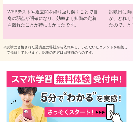
WEBテストや過去問を繰り返し解くことで自
試験日に向
身の弱点が明確になり、効率よく知識の定着
か、どれく
を図れたことが特によかったです。
たので、と
試験に合格された受講生に弊社から依頼をし、いただいたコメントを編集し
て掲載しております。記事の内容は回答時のものです。