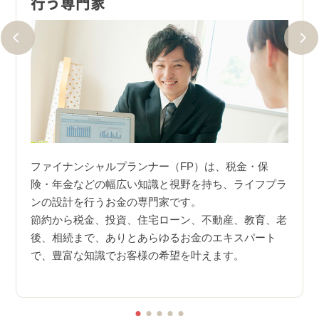
行う専門家
にも
ファイナンシャルプランナー（FP）は、税金・保
ファ
AFP
険・年金などの幅広い知識と視野を持ち、ライフプラ
る業
め、２
ンの設計を行うお金の専門家です。
広く
節約から税金、投資、住宅ローン、不動産、教育、老
門で
FP協
後、相続まで、ありとあらゆるお金のエキスパート
FP
で、豊富な知識でお客様の希望を叶えます。
幅広
つな