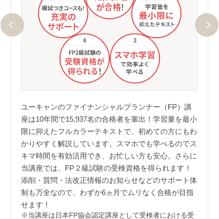
本番で
ユーキ
では
出！
ユーキャンのファイナンシャルプランナー（FP）講
コース
さらに
座は10年間で15,937名の合格者を輩出！学習量を最小
BTソ
ラン
限に抑えたフルカラーテキストで、初めての方にもわ
、本番
やす
かりやすく解説しています。スマホでも学べるのでス
当講
キマ時間を有効活用でき、お忙しい方も安心。さらに
講生
適宜お
当講座では、FP２級試験の受検資格を得られます！
者数
とも嬉
キャ
添削・質問・法改正情報のお知らせなどのサポート体
です
明点に
制も万全なので、わずか6ヵ月でムリなく合格が目指
ては
ポート
せます！
方の
ださ
当講座は日本FP協会認定講座として受検者における受
果で