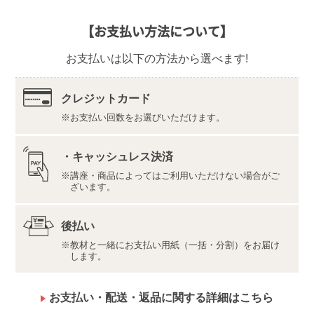
などでご返送ください。
【返品先】
【お支払い方法について】
〒350-1111
埼玉県川越市野田1050-1
お支払いは以下の方法から選べます!
株式会社ユーキャンロジ
【デジタル学習サイト推奨環境・利用規約】
最新の内容をこちらよりご確認ください。
クレジットカード
お支払い回数をお選びいただけます。
推奨環境（https://www.u-can.jp/digitaltool）
利用規約（https://www.u-can.jp/digitalterms）
推奨環境であっても、確実・完全な動作を保証するも
・キャッシュレス決済
のではありません。
講座・商品によってはご利用いただけない場合がご
インターネット接続料金等はお客様のご負担となりま
ざいます。
す。通信量の上限のない、または上限に余裕のある回
線でのご利用をお勧めします。
後払い
教材と一緒にお支払い用紙（一括・分割）をお届け
します。
お支払い・配送・返品に関する詳細はこちら