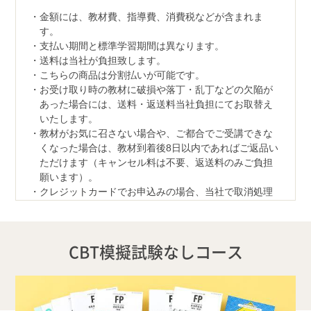
金額には、教材費、指導費、消費税などが含まれま
す。
支払い期間と標準学習期間は異なります。
送料は当社が負担致します。
こちらの商品は分割払いが可能です。
お受け取り時の教材に破損や落丁・乱丁などの欠陥が
あった場合には、送料・返送料当社負担にてお取替え
いたします。
教材がお気に召さない場合や、ご都合でご受講できな
くなった場合は、教材到着後8日以内であればご返品い
ただけます（キャンセル料は不要、返送料のみご負担
願います）。
クレジットカードでお申込みの場合、当社で取消処理
の対応をさせていただきます。
なお、ご返品の際は、教材一式を下記宛先へ、宅配便
などでご返送ください。
CBT模擬試験なしコース
【返品先】
〒350-1111
埼玉県川越市野田1050-1
株式会社ユーキャンロジ