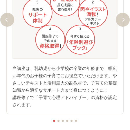
にご質
当講
えしま
のな
当講座は、乳幼児から小学校の卒業の年齢まで、幅広
ての
い年代のお子様の子育てにお役立ていただけます。や
ますの
障害
さしいテキストと活用度大の副教材で、子育ての基礎
くださ
や悩
知識から適切なサポート力まで身につくように！
講座修了で「子育て心理アドバイザー」の資格が認定
されます。