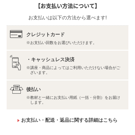
【お支払い方法について】
〒350-1111
埼玉県川越市野田1050-1
お支払いは以下の方法から選べます!
株式会社ユーキャンロジ
内容・仕様は変更になる場合があります。
当講座で取得できる「子育て心理アドバイザー」は、
クレジットカード
一般社団法人 子どもの育ちと学び（以下、認定する社
お支払い回数をお選びいただけます。
団法人）により認定されます。従って、当講座を受講
し、修了認定試験に合格された際は、お客様のご住
所、お名前などの情報が「子育て心理アドバイザー資
・キャッシュレス決済
格保有者情報」として認定する社団法人に提供されま
講座・商品によってはご利用いただけない場合がご
す。あらかじめご了承ください。
ざいます。
認定証は希望者のみ、有料で発行いたします。
後払い
【お申込みの前にお読みください】
当講座のカリキュラムは、子育て心理アドバイザーの基
教材と一緒にお支払い用紙（一括・分割）をお届け
します。
礎知識を身につけるものであり、プロの子育ての心理カ
ウンセラーとして、カウンセリングを行ったり教えたり
するレベルには設定されていません。
お支払い・配送・返品に関する詳細はこちら
また、質問回答サービスにおいて、お客様ご自身やご家
族などの個人的な内容に関するご質問やご相談はお受け
できませんので、あらかじめご了承のうえ、お申込みく