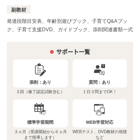
副教材
発達段階目安表、年齢別遊びブック、子育てQ&Aブッ
ク、子育て支援DVD、ガイドブック、添削関連書類一式
サポート一覧
添削：
あり
質問：
あり
３回（修了認定試験含む）
１日３問までOK！
標準学習期間
WEB学習対応
３ヵ月（受講開始から６ヵ月
WEBテスト、DVD教材の視聴
まで指導します）
など