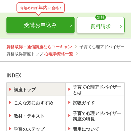
ださい。
年内
今始めれば
に合格！
【デジタル学習サイト推奨環境・利用規約】
最新の内容をこちらよりご確認ください。
受講お申込み
資料請求
推奨環境（https://www.u-can.jp/digitaltool）
利用規約（https://www.u-can.jp/digitalterms）
資格取得・通信講座ならユーキャン
子育て心理アドバイザー
推奨環境であっても、確実・完全な動作を保証するも
のではありません。
資格取得講座トップ
心理学資格一覧
インターネット接続料金等はお客様のご負担となりま
す。通信量の上限のない、または上限に余裕のある回
線でのご利用をお勧めします。
INDEX
子育て心理アドバイザー
講座トップ
とは
こんな方におすすめ
試験ガイド
子育て心理アドバイザー
教材・テキスト
講座の特長
学習のステップ
費用について