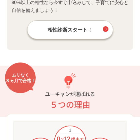
80%以上の相性なら今すぐ申込みして、子育てに安心と
自信を備えましょう！
相性診断スタート！
ムリなく
３ヵ月で合格！
ユーキャンが選ばれる
５つの理由
①０
長く