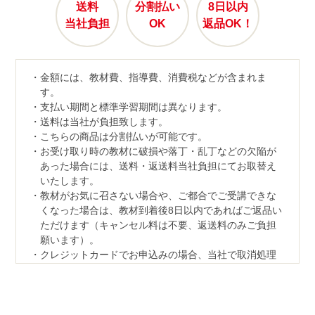
送料
分割払い
8日以内
当社負担
OK
返品OK！
金額には、教材費、指導費、消費税などが含まれま
す。
支払い期間と標準学習期間は異なります。
送料は当社が負担致します。
こちらの商品は分割払いが可能です。
お受け取り時の教材に破損や落丁・乱丁などの欠陥が
あった場合には、送料・返送料当社負担にてお取替え
いたします。
教材がお気に召さない場合や、ご都合でご受講できな
くなった場合は、教材到着後8日以内であればご返品い
ただけます（キャンセル料は不要、返送料のみご負担
願います）。
クレジットカードでお申込みの場合、当社で取消処理
の対応をさせていただきます。
なお、ご返品の際は、教材一式を下記宛先へ、宅配便
などでご返送ください。
【返品先】