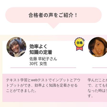
合格者の声をご紹介！
効率よく
知識の定着
佐藤 早紀子さん
30代 女性
テキスト学習とwebテストでインプットとアウ
学んだこと
トプットができ、効率よく知識を定着させる
で、とても
ことができました。
なった時は
す。