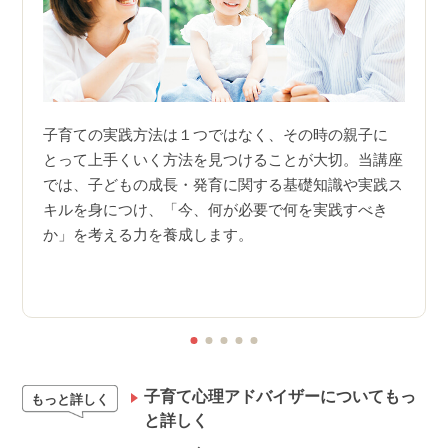
りませ
子育ての実践方法は１つではなく、その時の親子に
子ど
も目指
とって上手くいく方法を見つけることが大切。当講座
変化
では、子どもの成長・発育に関する基礎知識や実践ス
葉…
なくて
キルを身につけ、「今、何が必要で何を実践すべき
の向
子育
か」を考える力を養成します。
とが
面で
子育て心理アドバイザーについてもっ
もっと詳しく
と詳しく