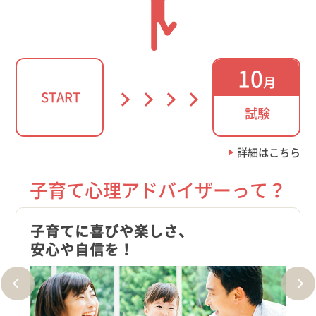
10
月
START
試験
詳細はこちら
子育て心理アドバイザーって？
子育てに喜びや楽しさ、
いざ
安心や自信を！
冷静