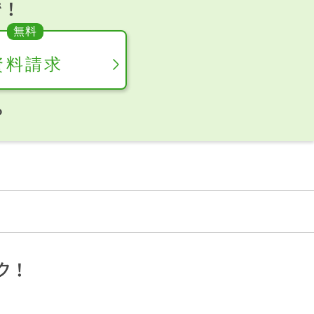
で！
資料請求
ら
ク！