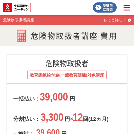
危険物取扱者講座
もっと詳しく
危険物取扱者講座 費用
危険物取扱者
教育訓練給付金(一般教育訓練)対象講座
39,000
一括払い：
円
3,300
12
分割払い：
円×
回(12ヵ月)
39,600
= 総計：
円