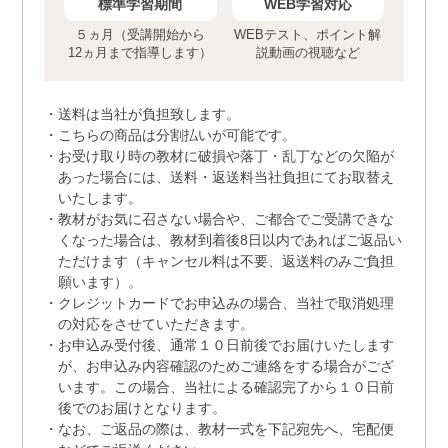
標準学習期間
WEB学習対応
５ヵ月（受講開始から
WEBテスト、ポイント解
12ヵ月まで指導します）
説動画の視聴など
送料は当社が負担致します。
こちらの商品は分割払いが可能です。
お受け取り時の教材に破損や落丁・乱丁などの欠陥が
あった場合には、送料・返送料当社負担にてお取替え
いたします。
教材がお気に召さない場合や、ご都合でご受講できな
くなった場合は、教材到着後8日以内であればご返品い
ただけます（キャンセル料は不要、返送料のみご負担
願います）。
クレジットカードでお申込みの場合、当社で取消処理
の対応をさせていただきます。
お申込み受付後、通常１０日前後でお届けいたします
が、お申込み内容確認のためご連絡をする場合がござ
います。この場合、当社による確認完了から１０日前
後でのお届けとなります。
なお、ご返品の際は、教材一式を下記宛先へ、宅配便