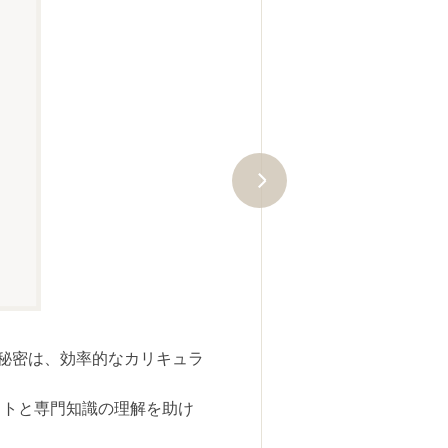
過去10年間で2,200名以上も
かりやすさの証です。
はじめての学習でもしっかり合格
合格者数は、当社が当講座受講生に対
の秘密は、効率的なカリキュラ
す（2025年８月現在）。
ストと専門知識の理解を助け