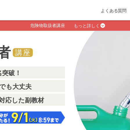
よくある質問
危険物取扱者講座
もっと詳しく
者
講座
0名突破！
でも大丈夫
対応した副教材