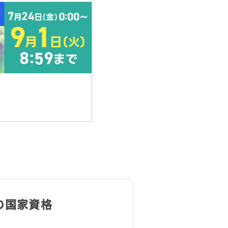
の国家資格
多業種で