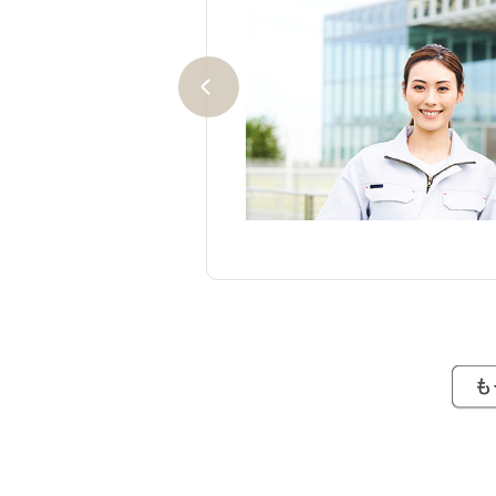
 乙種が五肢択一、丙種が四肢
験、論述や面接もありませ
％以上の得点。満点を狙う必要
も基準を下回ると不合格にな
習が必要です。
も