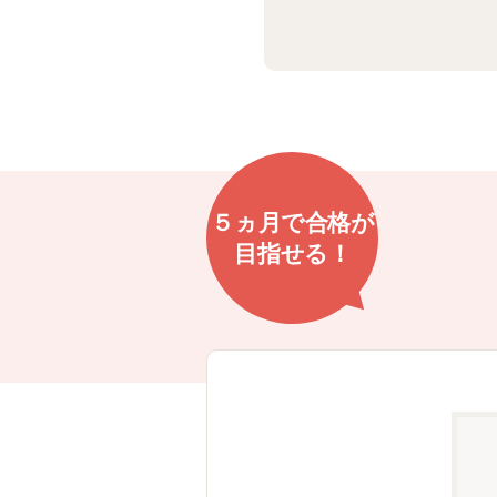
５ヵ月で
合格が
目指せる！
まで安心！