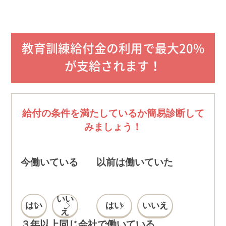
ンターネット接続料金等はお客様のご負担となりま
す。特に動画をご視聴の際には大量のデータ通信が発
生することがありますので、通信量の上限のない、ま
たは上限に余裕のある回線でのご利用をお勧めしま
教育訓練給付金の利用で最大20%
す。
受講期限内でのみご利用になれます。
が支給されます！
紙で提供されるすべての教材が、デジタルテキストと
しても提供されるわけではありません。
画面のイメージは変更になる場合があります。
給付の条件を満たしているか簡易診断して
みましょう！
今働いている
以前は働いていた
いい
はい
はい
いいえ
え
３年以上同じ会社で働いている