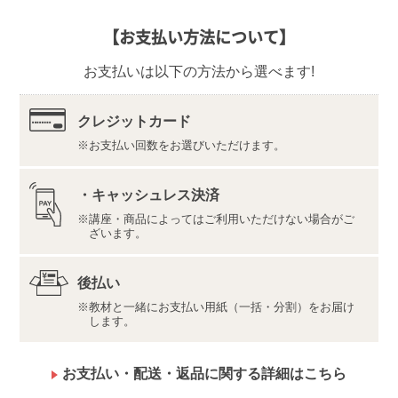
【返品先】
【お支払い方法について】
〒350-1111
埼玉県川越市野田1050-1
お支払いは以下の方法から選べます!
株式会社ユーキャンロジ
教材の内容・仕様は変更になる場合があります。
テキストや資料に記載の調剤報酬点数は、教材制作時
クレジットカード
のものです。当講座の学習内容は点数計算の仕組みな
お支払い回数をお選びいただけます。
ど、請求業務の「基本」が中心となるため、教材記載
の点数での学習で技能は充分身につけていただけま
す。また、ユーキャン受講期間内にお申し込みの、調
・キャッシュレス決済
剤薬局事務検定試験の在宅試験は教材記載の点数でお
講座・商品によってはご利用いただけない場合がご
受けいただけます。
ざいます。
【「合格デジタルサポート」ツールについて】
●推奨環境・利用規約
後払い
最新の推奨環境は
こちら
をご確認ください。
利用規約は
こちら
をご確認ください。
教材と一緒にお支払い用紙（一括・分割）をお届け
します。
●ご利用上の注意
ご利用には、メールアドレスの登録が必要です。
お支払い・配送・返品に関する詳細はこちら
ご利用にはインターネット回線の契約が必要です。イ