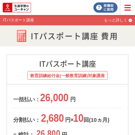
ITパスポート講座
もっと詳しく
ITパスポート講座 費用
ITパスポート講座
教育訓練給付金(一般教育訓練)対象講座
26,000
一括払い：
円
2,680
10
分割払い：
円×
回(10ヵ月)
26,800
= 総計：
円