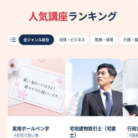
人気講座
ランキング
全ジャンル総合
法律・ビジネス
医療・保育
介護・福
実用ボールペン字
宅地建物取引士（宅建
行政
士）
#自宅で習い事
#国