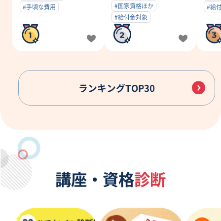
#国家資格ほか
#手頃な費用
#給
#給付金対象
ランキングTOP30
講座・資格
診断