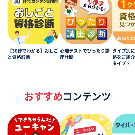
【30秒でわかる】おしご
心理テストでぴったり講
タイプ別
と資格診断
座診断
格をご紹
タイプ？
おすすめ
コンテンツ