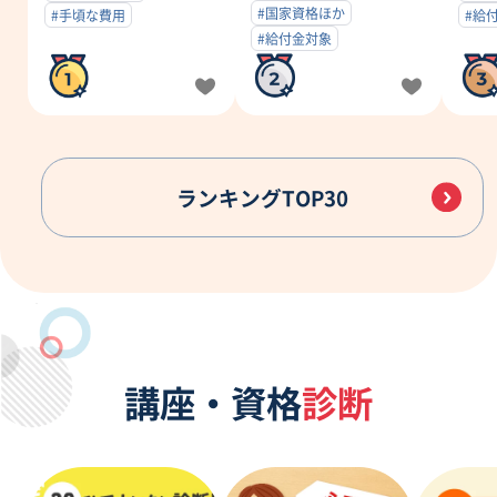
#国家資格ほか
#手頃な費用
#給
#給付金対象
ランキングTOP30
講座・資格
診断