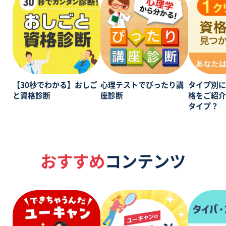
【30秒でわかる】おしご
心理テストでぴったり講
タイプ別
と資格診断
座診断
格をご紹
タイプ？
おすすめ
コンテンツ