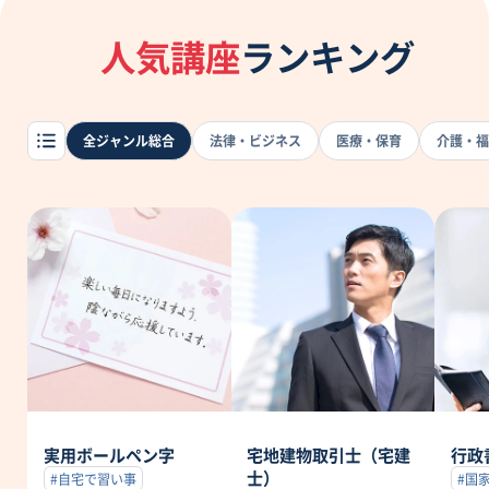
人気講座
ランキング
全ジャンル総合
法律・ビジネス
医療・保育
介護・福
実用ボールペン字
宅地建物取引士（宅建
行政
士）
#自宅で習い事
#国