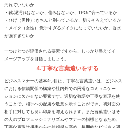
汚れていないか
・靴:泥汚れはないか、傷みはないか、TPOに合っているか
・ひげ（男性）:きちんと剃っているか、切りそろえているか
・メイク（女性）:派手すぎるメイクになっていないか、香水
が強すぎないか
一つひとつが評価される要素ですから、しっかり整えてイ
メージアップを目指しましょう。
4.丁寧な言葉遣いをする
ビジネスマナーの基本4つ目は、丁寧な言葉遣いは、ビジネス
における信頼関係の構築や社内外での円滑なコミュニケー
ションに欠かせない要素です。適切な敬語や丁寧な表現を使
うことで、相手への配慮や敬意を示すことができ、初対面の
相手に対しても良い印象を与えられます。また言葉遣いはそ
の人のプロフェッショナリズムやマナーの指標となるため、
丁寧な表現は相手からの信頼感を高め、長期的なビジネス関