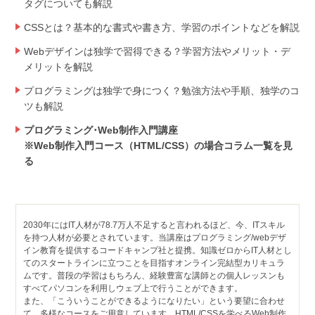
タグについても解説
CSSとは？基本的な書式や書き方、学習のポイントなどを解説
Webデザインは独学で習得できる？学習方法やメリット・デ
メリットを解説
プログラミングは独学で身につく？勉強方法や手順、独学のコ
ツも解説
プログラミング･Web制作入門講座
※Web制作入門コース（HTML/CSS）の場合コラム一覧を見
る
2030年にはIT人材が78.7万人不足すると言われるほど、今、ITスキル
を持つ人材が必要とされています。当講座はプログラミング/webデザ
イン教育を提供するコードキャンプ社と提携。知識ゼロからIT人材とし
てのスタートラインに立つことを目指すオンライン完結型カリキュラ
ムです。普段の学習はもちろん、経験豊富な講師との個人レッスンも
すべてパソコンを利用しウェブ上で行うことができます。
また、「こういうことができるようになりたい」という要望に合わせ
て、多様なコースをご用意しています。HTML/CSSを学べるWeb制作