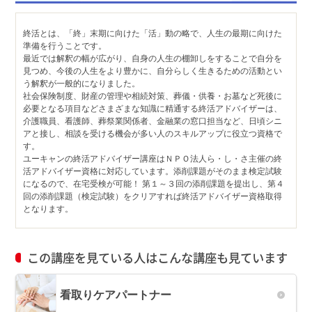
終活とは、「終」末期に向けた「活」動の略で、人生の最期に向けた
準備を行うことです。
最近では解釈の幅が広がり、自身の人生の棚卸しをすることで自分を
見つめ、今後の人生をより豊かに、自分らしく生きるための活動とい
う解釈が一般的になりました。
社会保険制度、財産の管理や相続対策、葬儀・供養・お墓など死後に
必要となる項目などさまざまな知識に精通する終活アドバイザーは、
介護職員、看護師、葬祭業関係者、金融業の窓口担当など、日頃シニ
アと接し、相談を受ける機会が多い人のスキルアップに役立つ資格で
す。
ユーキャンの終活アドバイザー講座はＮＰＯ法人ら・し・さ主催の終
活アドバイザー資格に対応しています。添削課題がそのまま検定試験
になるので、在宅受検が可能！ 第１～３回の添削課題を提出し、第４
回の添削課題（検定試験）をクリアすれば終活アドバイザー資格取得
となります。
この講座を見ている人はこんな講座も見ています
看取りケアパートナー