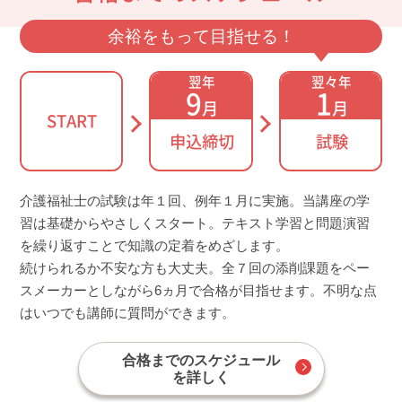
余裕をもって目指せる！
翌年
翌々年
9
1
月
月
START
申込締切
試験
介護福祉士の試験は年１回、例年１月に実施。当講座の学
習は基礎からやさしくスタート。テキスト学習と問題演習
を繰り返すことで知識の定着をめざします。
続けられるか不安な方も大丈夫。全７回の添削課題をペー
スメーカーとしながら6ヵ月で合格が目指せます。不明な点
はいつでも講師に質問ができます。
合格までのスケジュール
を詳しく