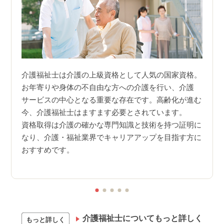
家資格
介護福祉士は介護の上級資格として人気の国家資格。
介護
りと計
お年寄りや身体の不自由な方への介護を行い、介護
へ、
が狙え
サービスの中心となる重要な存在です。高齢化が進む
それ
今、介護福祉士はますます必要とされています。
乗っ
60％
資格取得は介護の確かな専門知識と技術を持つ証明に
行い
す必要
なり、介護・福祉業界でキャリアアップを目指す方に
どを
おすすめです。
介護福祉士についてもっと詳しく
もっと詳しく