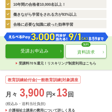
10年間の合格者10,000名以上！
働きながら学習をされる方が93%以上
合格に必要な知識に絞った効率学習
受講お申込み
資料請求
受講料70％還元！リスキリング制度利用はこちら
教育訓練給付金(一般教育訓練)対象講座
3,900
13
月々
円×
回
(税込み・送料当社負担)
介護福祉士講座の費用について詳しく見る