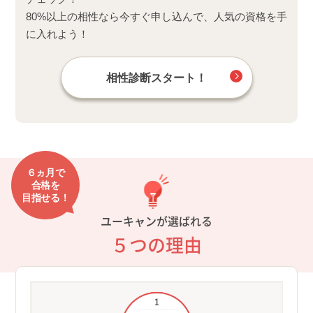
80%以上の相性なら今すぐ申し込んで、人気の資格を手
に入れよう！
相性診断スタート！
６ヵ月で
合格を
目指せる！
ユーキャンが選ばれる
５つの理由
制
①過
10