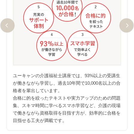
が出て
ユー
い。経
10,
ユーキャンの介護福祉士講座では、93%以上の受講生
キャ
が働きながら学習し、過去10年間で10,000名以上の合
適宜お
さら
格者を輩出しています。
集中で
くの
合格に的を絞ったテキストや実力アップのための問題
合格
集、スキマ時間に学べるスマホ学習など、介護の現場
ケー
で働きながら資格取得を目指す方が、効率的に合格を
験し
目指せる工夫が満載です。