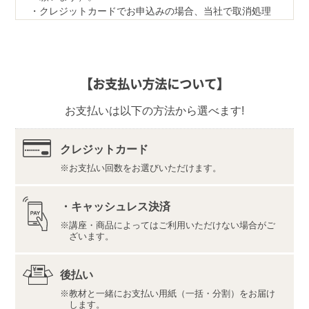
クレジットカードでお申込みの場合、当社で取消処理
の対応をさせていただきます。
なお、ご返品の際は、教材一式を下記宛先へ、宅配便
などでご返送ください。
【返品先】
【お支払い方法について】
〒350-1111
埼玉県川越市野田1050-1
お支払いは以下の方法から選べます!
株式会社ユーキャンロジ
【デジタル学習サイト推奨環境・利用規約】
最新の内容をこちらよりご確認ください。
クレジットカード
お支払い回数をお選びいただけます。
推奨環境（https://www.u-can.jp/digitaltool）
利用規約（https://www.u-can.jp/digitalterms）
推奨環境であっても、確実・完全な動作を保証するも
・キャッシュレス決済
のではありません。
講座・商品によってはご利用いただけない場合がご
インターネット接続料金等はお客様のご負担となりま
ざいます。
す。通信量の上限のない、または上限に余裕のある回
線でのご利用をお勧めします。
後払い
当講座は、国家試験対策のみに対応しています。実務
教材と一緒にお支払い用紙（一括・分割）をお届け
者研修の修了要件にはなりません。
します。