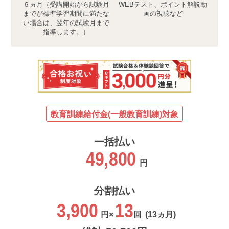
６ヵ月（受講開始から試験月
WEBテスト、ポイント解説動
までが標準学習期間に満たな
画の視聴など
い場合は、翌年の試験月まで
指導します。）
教育訓練給付金(一般教育訓練)対象
一括払い
49,800
円
分割払い
3,900
13
円×
回
(13ヵ月)