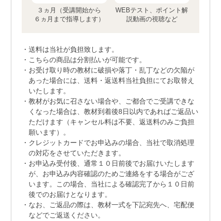
３ヵ月（受講開始から
WEBテスト、ポイント解
６ヵ月まで指導します）
説動画の視聴など
送料は当社が負担致します。
こちらの商品は分割払いが可能です。
お受け取り時の教材に破損や落丁・乱丁などの欠陥が
あった場合には、送料・返送料当社負担にてお取替え
いたします。
教材がお気に召さない場合や、ご都合でご受講できな
くなった場合は、教材到着後8日以内であればご返品い
ただけます（キャンセル料は不要、返送料のみご負担
願います）。
クレジットカードでお申込みの場合、当社で取消処理
の対応をさせていただきます。
お申込み受付後、通常１０日前後でお届けいたします
が、お申込み内容確認のためご連絡をする場合がござ
います。この場合、当社による確認完了から１０日前
後でのお届けとなります。
なお、ご返品の際は、教材一式を下記宛先へ、宅配便
などでご返送ください。