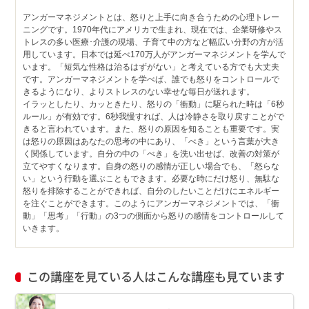
アンガーマネジメントとは、怒りと上手に向き合うための心理トレー
ニングです。1970年代にアメリカで生まれ、現在では、企業研修やス
トレスの多い医療･介護の現場、子育て中の方など幅広い分野の方が活
用しています。日本では延べ170万人がアンガーマネジメントを学んで
います。「短気な性格は治るはずがない」と考えている方でも大丈夫
です。アンガーマネジメントを学べば、誰でも怒りをコントロールで
きるようになり、よりストレスのない幸せな毎日が送れます。
イラッとしたり、カッときたり、怒りの「衝動」に駆られた時は「6秒
ルール」が有効です。6秒我慢すれば、人は冷静さを取り戻すことがで
きると言われています。また、怒りの原因を知ることも重要です。実
は怒りの原因はあなたの思考の中にあり、「べき」という言葉が大き
く関係しています。自分の中の「べき」を洗い出せば、改善の対策が
立てやすくなります。自身の怒りの感情が正しい場合でも、「怒らな
い」という行動を選ぶこともできます。必要な時にだけ怒り、無駄な
怒りを排除することができれば、自分のしたいことだけにエネルギー
を注ぐことができます。このようにアンガーマネジメントでは、「衝
動」「思考」「行動」の3つの側面から怒りの感情をコントロールして
いきます。
この講座を見ている人はこんな講座も見ています