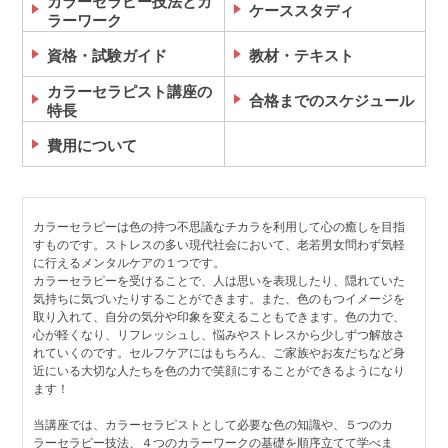
カラーセラピー技法とカ
ケーススタディ
ラーワーク
資格・試験ガイド
教材・テキスト
カラーセラピスト講座の
合格までのスケジュール
特長
費用について
カラーセラピーは色の持つ不思議なチカラを利用して心の癒しを目指
すものです。ストレスの多い現代社会において、老若男女問わず気軽
に行えるメンタルケアの１つです。
カラーセラピーを受けることで、人は思いを表現したり、隠れていた
気持ちに気づいたりすることができます。また、色のもつイメージを
取り入れて、自分の気分や印象を変えることもできます。色の力で、
心が軽くなり、リフレッシュし、悩みやストレスから少しずつ解放さ
れていくのです。セルフケアにはもちろん、ご家族やお友だちなど身
近にいる大切な人たちを色の力で笑顔にすることができるようになり
ます！
当講座では、カラーセラピストとして必要な色の知識や、５つのカ
ラーセラピー技法、４つのカラーワークの基礎を順序立てて学べま