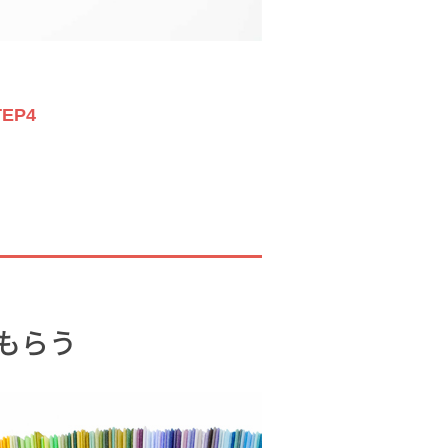
TEP4
もらう