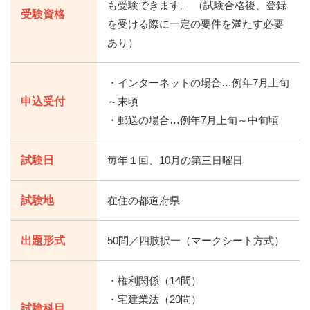
も受験できます。 （試験合格後、登録
受験資格
を受ける際に一定の要件を満たす必要
あり）
・インターネットの場合…例年7月上旬
申込受付
～末頃
・郵送の場合…例年7月上旬～中旬頃
試験日
毎年１回、10月の第三日曜日
試験地
在住の都道府県
出題形式
50問／四肢択一（マークシート方式）
・権利関係（14問）
・宅建業法（20問）
試験科目