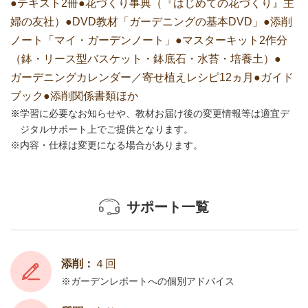
●テキスト2冊●花づくり事典（『はじめての花づくり』主
婦の友社）●DVD教材「ガーデニングの基本DVD」●添削
ノート「マイ・ガーデンノート」●マスターキット2作分
（鉢・リース型バスケット・鉢底石・水苔・培養土）●
ガーデニングカレンダー／寄せ植えレシピ12ヵ月●ガイド
ブック●添削関係書類ほか
学習に必要なお知らせや、教材お届け後の変更情報等は適宜デ
ジタルサポート上でご提供となります。
内容・仕様は変更になる場合があります。
サポート一覧
添削：
４回
ガーデンレポートへの個別アドバイス