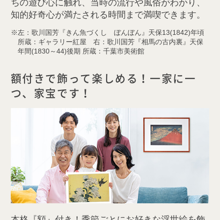
ちの遊び心に触れ、当時の流行や風俗がわかり、
知的好奇心が満たされる時間まで満喫できます。
左：歌川国芳『きん魚づくし ぼんぼん』天保13(1842)年頃
所蔵：ギャラリー紅屋 右：歌川国芳『相馬の古内裏』天保
年間(1830～44)後期 所蔵：千葉市美術館
額付きで飾って楽しめる！一家に一
つ、家宝です！
本格『額』付き！季節ごとにお好きな浮世絵を飾