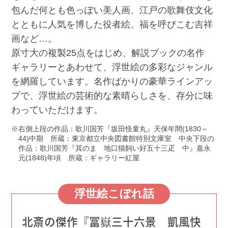
包んだ何とも色っぽい美人画、江戸の歌舞伎文化
とともに人気を博した役者絵、福を呼びこむ吉祥
画など…。
原寸大の複製25点をはじめ、解説ブックの名作
ギャラリーとあわせて、浮世絵の多彩なジャンル
を網羅しています。名作ばかりの豪華ラインアッ
プで、浮世絵の芸術的な素晴らしさを、存分に味
わっていただけます。
右側上段の作品：歌川国芳『坂田怪童丸』天保年間(1830～
44)中期 所蔵：東京都立中央図書館特別文庫室 中央下段の
作品：歌川国芳『其のまゝ地口猫飼い好五十三疋 中』嘉永
元(1848)年頃 所蔵：ギャラリー紅屋
浮世絵こぼれ話
北斎の傑作『冨嶽三十六景 凱風快