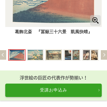
葛飾北斎 『冨嶽三十六景 凱風快晴』
浮世絵の巨匠の代表作が勢揃い！
受講お申込み