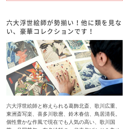
六大浮世絵師が勢揃い！他に類を見な
い、豪華コレクションです！
六大浮世絵師と称えられる葛飾北斎、歌川広重、
東洲斎写楽、喜多川歌麿、鈴木春信、鳥居清長。
個性豊かな作風で現在でも人気の高い、歌川国