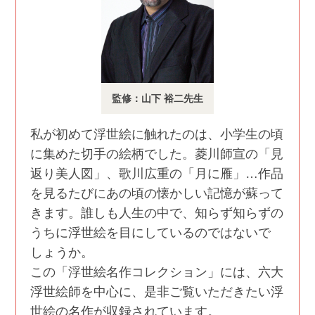
監修：山下 裕二先生
私が初めて浮世絵に触れたのは、小学生の頃
に集めた切手の絵柄でした。菱川師宣の「見
返り美人図」、歌川広重の「月に雁」…作品
を見るたびにあの頃の懐かしい記憶が蘇って
きます。誰しも人生の中で、知らず知らずの
うちに浮世絵を目にしているのではないで
しょうか。
この「浮世絵名作コレクション」には、六大
浮世絵師を中心に、是非ご覧いただきたい浮
世絵の名作が収録されています。