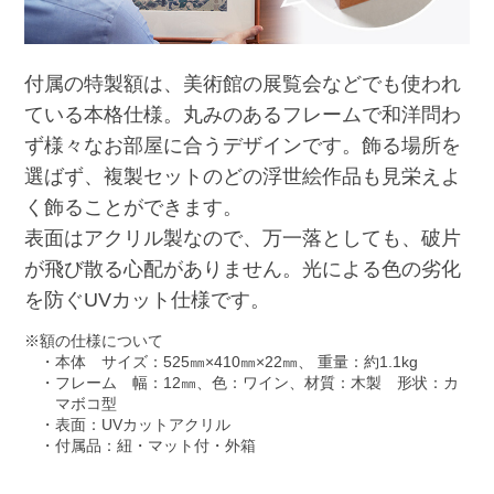
付属の特製額は、美術館の展覧会などでも使われ
ている本格仕様。丸みのあるフレームで和洋問わ
ず様々なお部屋に合うデザインです。飾る場所を
選ばず、複製セットのどの浮世絵作品も見栄えよ
く飾ることができます。
表面はアクリル製なので、万一落としても、破片
が飛び散る心配がありません。光による色の劣化
を防ぐUVカット仕様です。
額の仕様について
本体 サイズ：525㎜×410㎜×22㎜、 重量：約1.1kg
フレーム 幅：12㎜、色：ワイン、材質：木製 形状：カ
マボコ型
表面：UVカットアクリル
付属品：紐・マット付・外箱