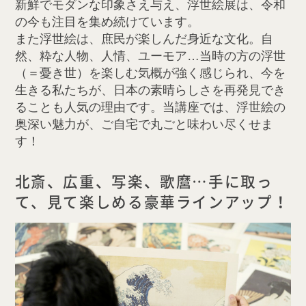
新鮮でモダンな印象さえ与え、浮世絵展は、令和
の今も注目を集め続けています。
また浮世絵は、庶民が楽しんだ身近な文化。自
然、粋な人物、人情、ユーモア…当時の方の浮世
（＝憂き世）を楽しむ気概が強く感じられ、今を
生きる私たちが、日本の素晴らしさを再発見でき
ることも人気の理由です。当講座では、浮世絵の
奥深い魅力が、ご自宅で丸ごと味わい尽くせま
す！
北斎、広重、写楽、歌麿…手に取っ
て、見て楽しめる豪華ラインアップ！