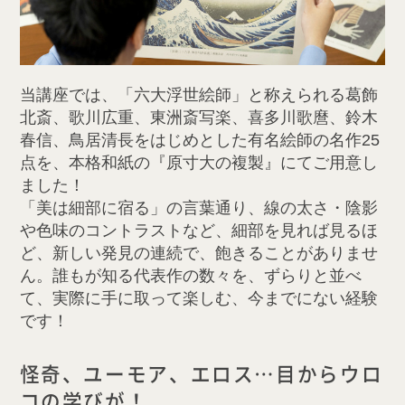
当講座では、「六大浮世絵師」と称えられる葛飾
北斎、歌川広重、東洲斎写楽、喜多川歌麿、鈴木
春信、鳥居清長をはじめとした有名絵師の名作25
点を、本格和紙の『原寸大の複製』にてご用意し
ました！
「美は細部に宿る」の言葉通り、線の太さ・陰影
や色味のコントラストなど、細部を見れば見るほ
ど、新しい発見の連続で、飽きることがありませ
ん。誰もが知る代表作の数々を、ずらりと並べ
て、実際に手に取って楽しむ、今までにない経験
です！
怪奇、ユーモア、エロス…目からウロ
コの学びが！