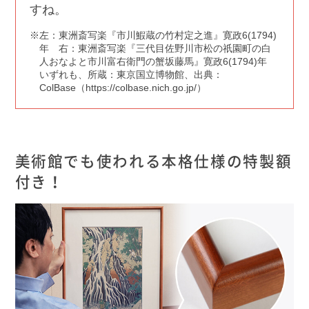
すね。
左：東洲斎写楽『市川鰕蔵の竹村定之進』寛政6(1794)
年 右：東洲斎写楽『三代目佐野川市松の祇園町の白
人おなよと市川富右衛門の蟹坂藤馬』寛政6(1794)年
いずれも、所蔵：東京国立博物館、出典：
ColBase（https://colbase.nich.go.jp/）
美術館でも使われる本格仕様の特製額
付き！