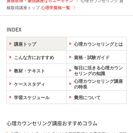
資格取得・通信講座ならユーキャン
心理カウンセリング 資
【パソコン】Windows 11 × Google Chrome / Microsoft
Edge 各最新版、macOS 13 × Safari / Google Chrome 各
格取得講座トップ
心理学資格一覧
最新版
推奨環境でのご利用であっても、確実・完全な動作を
保証するものではありません。
INDEX
推奨環境は変更になる場合があります。最新の推奨環
境を必ず
こちら
でご確認ください。
講座トップ
心理カウンセリングとは
●ご利用上の注意
ご利用には、デジタル学習サイトへの登録が必要で
こんな方におすすめ
す。
資格・試験ガイド
ご利用にはインターネット回線の契約が必要です。イ
毎日に活きる心理カウン
ンターネット接続料金等はお客様のご負担となりま
教材・テキスト
セリングの知識
す。
心理カウンセリング講座
受講期限内でのみご利用になれます。
ケーススタディ
の特長
画面のイメージは変更になる場合があります。
エゴグラム性格診断サービスは16歳以上を対象に制作
学習スケジュール
費用について
しております。16歳未満の方の場合、適正な診断結果
が出ないことがございますので、ご了承のうえでお申
込みください。
心理カウンセリング講座おすすめコラム