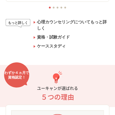
心理カウンセリングについてもっと詳
もっと詳しく
しく
資格・試験ガイド
ケーススタディ
わずか４ヵ月で
資格認定！
ユーキャンが選ばれる
５つの理由
を
①学