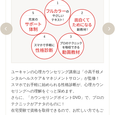
メイ
試験で
メイ
ベー
ルカ
ユーキャンの心理カウンセリング講座は「小高千枝メ
すく
ンタルヘルスケア＆マネジメントサロン」が監修！
、質問
く読
スマホでお手軽に始められる性格診断が、心理カウン
く、
セリングへの理解をぐっと深めます。
ですべ
つま
さらに、「カウンセリングポイントDVD」で、プロの
方でも
テクニックがアナタのものに！
在宅受験で資格を取得できるので、お忙しい方でもご