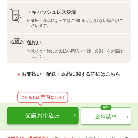
管理等のため当社から当該講座の資格認定団体または
当社が当該講座のサービスの提供を委託している団体
・キャッシュレス決済
である株式会社エクラ・コフレ17に対して提供されま
講座・商品によってはご利用いただけない場合がご
す。詳しくは当該団体のプライバシーポリシーをご確
ざいます。
認いただき、あらかじめご了承のうえお申込みくださ
い。
後払い
【お申込みの前にお読みください】
当講座のカリキュラムは、心理カウンセリングの基礎知
教材と一緒にお支払い用紙（一括・分割）をお届け
します。
識を身につけるものであり、プロの心理カウンセラーと
して、心理カウンセリングを行ったり教えたりするレベ
ルには設定されていません。また、質問回答サービスに
お支払い・配送・返品に関する詳細はこちら
おいて、お客様ご自身やご家族などの個人的な内容に関
するご質問やご相談はお受けできませんので、あらかじ
めご了承のうえ、お申込みください。
年内
今始めれば
に合格！
【エゴグラム性格診断サービスのご利用について】
●スマートフォン・タブレット・パソコンのウェブブラウ
ザからご利用いただけます。
受講お申込み
資料請求
●推奨環境
【スマートフォン・タブレット】iOS 17 × Safari 最新
版、Android 14 × Google Chrome 最新版