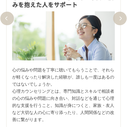
みを抱えた人をサポート
プラ
知識だ
心の悩みや問題を丁寧に聴いてもらうことで、それら
心理
応用で
が軽くなったり解決した経験が、誰しも一度はあるの
ムリ
とし
ではないでしょうか。
ンセ
心理カウンセリングとは、専門知識とスキルで相談者
ヒン
も安心
の心の悩みや問題に向き合い、対話などを通じて心理
余裕
的な支援を行うこと。知識が身につくと、家族・友人
に！
など大切な人の心に寄り添ったり、人間関係などの改
善に繋がります。