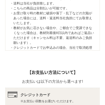
送料は当社が負担致します。
こちらの商品は分割払いが可能です。
お受け取り時の教材に破損や落丁・乱丁などの欠陥が
あった場合には、送料・返送料当社負担にてお取替え
いたします。
教材がお気に召さない場合や、ご都合でご受講できな
くなった場合は、教材到着後8日以内であればご返品い
ただけます（キャンセル料は不要、返送料のみご負担
願います）。
クレジットカードでお申込みの場合、当社で取消処理
の対応をさせていただきます。
なお、ご返品の際は、教材一式を下記宛先へ、宅配便
などでご返送ください。
【返品先】
【お支払い方法について】
〒350-1111
埼玉県川越市野田1050-1
お支払いは以下の方法から選べます!
株式会社ユーキャンロジ
教材の内容・仕様は変更になる場合があります。
認定証は希望者のみ有料で発行いたします。
クレジットカード
心理カウンセリング講座にお申込みをいただいたお客
お支払い回数をお選びいただけます。
様の個人情報は、当該講座によりなされる資格認定の