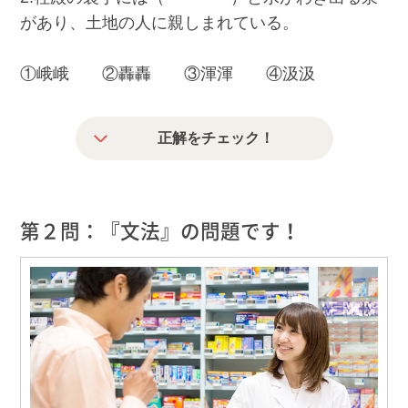
があり、土地の人に親しまれている。
①峨峨 ②轟轟 ③渾渾 ④汲汲
正解をチェック！
第２問：『文法』の問題です！