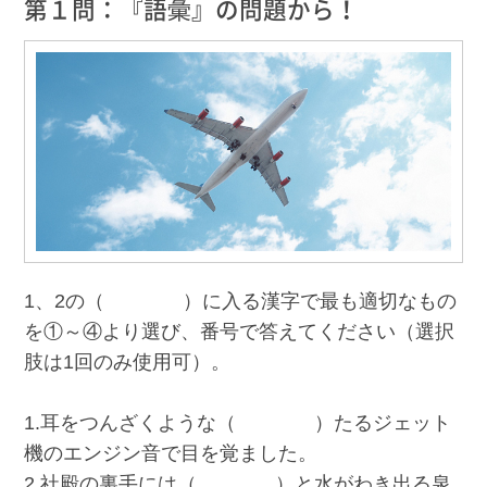
第１問：『語彙』の問題から！
1、2の（ ）に入る漢字で最も適切なもの
を①～④より選び、番号で答えてください（選択
肢は1回のみ使用可）。
1.耳をつんざくような（ ）たるジェット
機のエンジン音で目を覚ました。
2.社殿の裏手には（ ）と水がわき出る泉