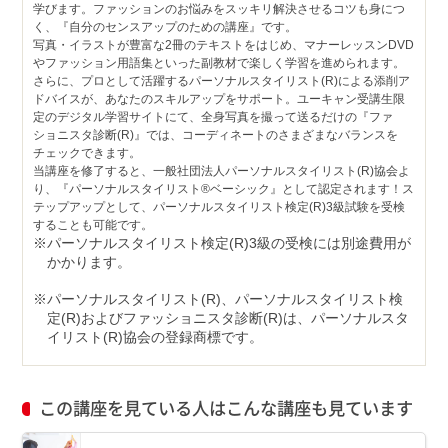
学びます。ファッションのお悩みをスッキリ解決させるコツも身につ
く、『自分のセンスアップのための講座』です。
写真・イラストが豊富な2冊のテキストをはじめ、マナーレッスンDVD
やファッション用語集といった副教材で楽しく学習を進められます。
さらに、プロとして活躍するパーソナルスタイリスト(R)による添削ア
ドバイスが、あなたのスキルアップをサポート。ユーキャン受講生限
定のデジタル学習サイトにて、全身写真を撮って送るだけの『ファ
ショニスタ診断(R)』では、コーディネートのさまざまなバランスを
チェックできます。
当講座を修了すると、一般社団法人パーソナルスタイリスト(R)協会よ
り、『パーソナルスタイリスト®ベーシック』として認定されます！ス
テップアップとして、パーソナルスタイリスト検定(R)3級試験を受検
することも可能です。
パーソナルスタイリスト検定(R)3級の受検には別途費用が
かかります。
パーソナルスタイリスト(R)、パーソナルスタイリスト検
定(R)およびファッショニスタ診断(R)は、パーソナルスタ
イリスト(R)協会の登録商標です。
この講座を見ている人はこんな講座も見ています