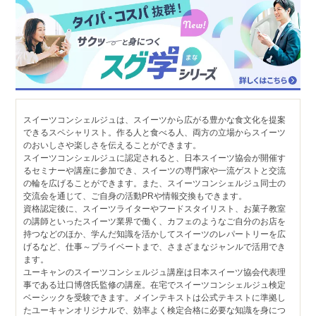
スイーツコンシェルジュは、スイーツから広がる豊かな食文化を提案
できるスペシャリスト。作る人と食べる人、両方の立場からスイーツ
のおいしさや楽しさを伝えることができます。
スイーツコンシェルジュに認定されると、日本スイーツ協会が開催す
るセミナーや講座に参加でき、スイーツの専門家や一流ゲストと交流
の輪を広げることができます。また、スイーツコンシェルジュ同士の
交流会を通じて、ご自身の活動PRや情報交換もできます。
資格認定後に、スイーツライターやフードスタイリスト、お菓子教室
の講師といったスイーツ業界で働く、カフェのようなご自分のお店を
持つなどのほか、学んだ知識を活かしてスイーツのレパートリーを広
げるなど、仕事～プライベートまで、さまざまなジャンルで活用でき
ます。
ユーキャンのスイーツコンシェルジュ講座は日本スイーツ協会代表理
事である辻口博啓氏監修の講座。在宅でスイーツコンシェルジュ検定
ベーシックを受験できます。メインテキストは公式テキストに準拠し
たユーキャンオリジナルで、効率よく検定合格に必要な知識を身につ