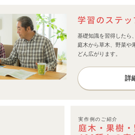
学習のステッ
基礎知識を習得したら
庭木から草木、野菜や
どん広がります。
詳
合わせた
あなたの日常に、
実作例のご紹介
庭木・果樹・
くりも。
新鮮な感動を。