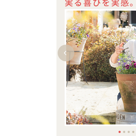
実る喜びを実感
、園芸の基礎から専門的な
テキスト６「鉢植
りやすくお教えします。
草花30種と鉢植
流から卒業し、知識と技術
く見せるポイント
ク上の愛好家に！園芸の楽
どをご紹介。花色
かな毎日につながります。
わせたコンテナづ