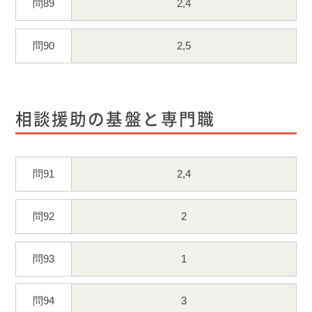
問89
2,4
問90
2,5
相談援助の基盤と専門職
問91
2,4
問92
2
問93
1
問94
3