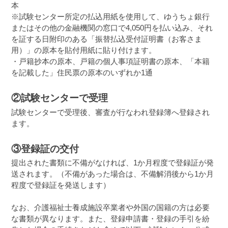
本
※試験センター所定の払込用紙を使用して、ゆうちょ銀行
またはその他の金融機関の窓口で4,050円を払い込み、それ
を証する日附印のある「振替払込受付証明書（お客さま
用）」の原本を貼付用紙に貼り付けます。
・戸籍抄本の原本、戸籍の個人事項証明書の原本、「本籍
を記載した」住民票の原本のいずれか1通
②試験センターで受理
試験センターで受理後、審査が行なわれ登録簿へ登録され
ます。
③登録証の交付
提出された書類に不備がなければ、1か月程度で登録証が発
送されます。（不備があった場合は、不備解消後から1か月
程度で登録証を発送します）
なお、介護福祉士養成施設卒業者や外国の国籍の方は必要
な書類が異なります。また、登録申請書・登録の手引を紛