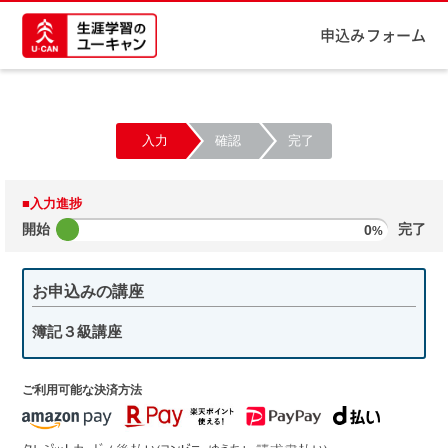
申込みフォーム
入力
確認
完了
■入力進捗
開始
0
完了
%
お申込みの講座
簿記３級講座
ご利用可能な決済方法