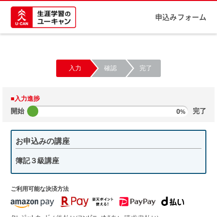
申込みフォーム
入力
確認
完了
■入力進捗
開始
0
完了
%
お申込みの講座
簿記３級講座
ご利用可能な決済方法