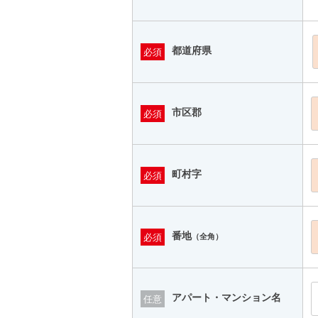
都道府県
必須
市区郡
必須
町村字
必須
番地
必須
（全角）
アパート・マンション名
任意