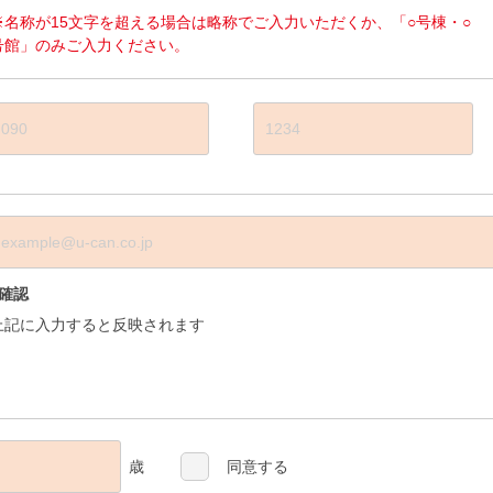
※名称が15文字を超える場合は略称でご入力いただくか、「○号棟・○
号館」のみご入力ください。
■確認
上記に入力すると反映されます
歳
同意する