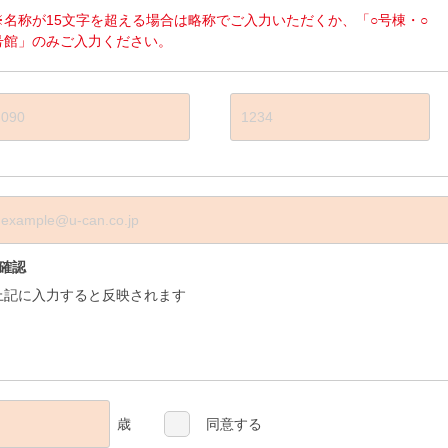
※名称が15文字を超える場合は略称でご入力いただくか、「○号棟・○
号館」のみご入力ください。
■確認
上記に入力すると反映されます
歳
同意する