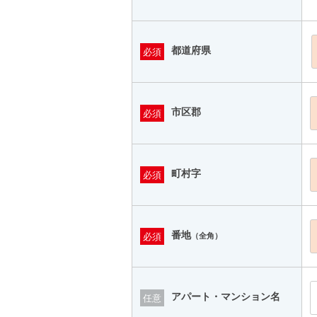
都道府県
必須
市区郡
必須
町村字
必須
番地
必須
（全角）
アパート・マンション名
任意