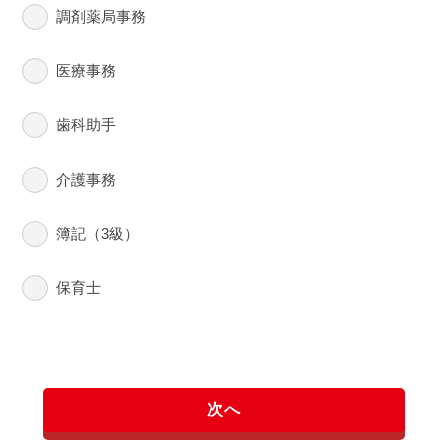
調剤薬局事務
医療事務
歯科助手
介護事務
簿記（3級）
保育士
次へ