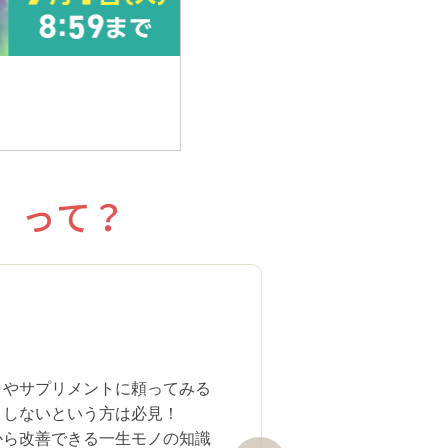
）って？
食事・睡
クやサプリメントに頼ってみる
りしないという方は必見！
から改善できる一生モノの知識