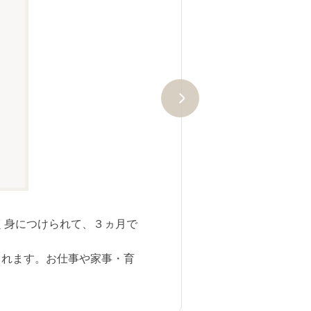
メインテキストはたったの２冊！
す。専門用語はやさしい言葉で説
いのテキストです。
く身につけられて、３ヵ月で
られます。お仕事や家事・育