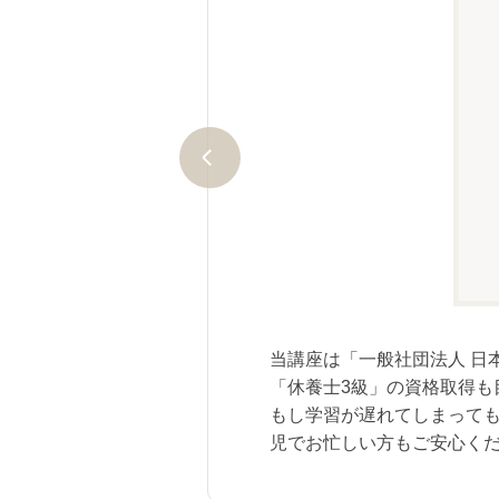
、「休養士３級」に合格！
期間の目安は３ヵ月ですが、最長
で受講いただけます。
当講座は「一般社団法人 日
「休養士3級」の資格取得も
もし学習が遅れてしまって
児でお忙しい方もご安心く